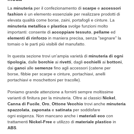
La
minuteria
per il confezionamento di
scarpe
e
accessori
fashion
è un elemento essenziale per realizzare prodotti di
elevata qualità come borse, zaini, portafogli e cinture. La
minuteria metallica
e
plastica
svolge funzioni molto
importanti: consente di
accoppiare tessuto
,
pellame
ed
elementi di rinforzo
in maniera precisa, senza "segnare" la
tomaio o le parti più visibili del manufatto.
In questa sezione trovi un'ampia varietà di
minuteria di ogni
tipologia
, dalle
borchie
ai
rivetti
, dagli
occhielli
ai
bottoni
,
dai
ganci
alle
semenze
fino agli accessori (catene per
borse, fibbie per scarpe e cinture, portachiavi, anelli
portachiavi e moschettoni per tracolle).
Poniamo grande attenzione a fornirti sempre moltissime
varianti di finitura per la minuteria. Oltre ai classici
Nickel
,
Canna di Fucile
,
Oro
,
Ottone Vecchio
trovi anche
minuteria
spazzolata
,
zaponata
e
satinata
per soddisfare
ogni esigenza. Non mancano anche i
materiali eco
con
trattamenti
Nickel-Free
e utilizzo di
materiale plastico
in
ABS
.