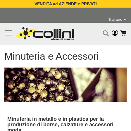
VENDITA ad AZIENDE e PRIVATI
Salta
al
Italiano
contenuto
Lingua
Ca
Ricerc
Minuteria e Accessori
Minuteria in metallo e in plastica per la
produzione di borse, calzature e accessori
moda