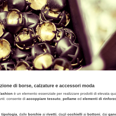
duzione di borse, calzature e accessori moda
fashion
è un elemento essenziale per realizzare prodotti di elevata qual
nti: consente di
accoppiare tessuto
,
pellame
ed
elementi di rinforz
 tipologia
, dalle
borchie
ai
rivetti
, dagli
occhielli
ai
bottoni
, dai
gan