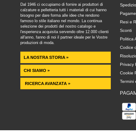
Dal 1946 ci occupiamo di fornire ai produttori di
Spedizio
calzature e pelletteria tutti i materiali di cui hanno
Pagamen
bisogno per dare forma alle idee che rendono
famoso lo stile italiano nel mondo. La continua
Resi e R
selezione dei prodotti del nostro catalogo e
Sconti
l'esperienza acquisita servendo oltre 12.000 clienti
all'anno, fanno di noi il partner ideale per le Vostre
Politica
produzioni di moda.
Codice 
Risoluzi
LA NOSTRA STORIA »
Privacy 
CHI SIAMO »
Cookie P
Termini 
RICERCA AVANZATA »
PAGAM