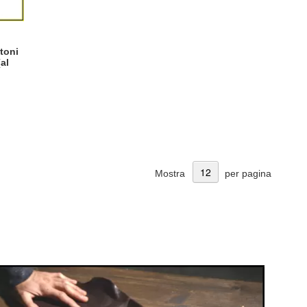
toni
al
Mostra
per pagina