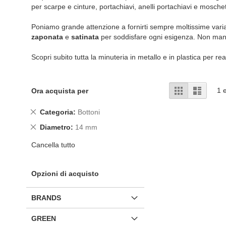
per scarpe e cinture, portachiavi, anelli portachiavi e moschet
Poniamo grande attenzione a fornirti sempre moltissime varianti
zaponata
e
satinata
per soddisfare ogni esigenza. Non ma
Scopri subito tutta la minuteria in metallo e in plastica per real
Mostra
Griglia
Lista
1
e
Ora acquista per
come
Rimuovi
Categoria
Bottoni
questo
Rimuovi
Diametro
14 mm
articolo
questo
Cancella tutto
articolo
Opzioni di acquisto
BRANDS
GREEN