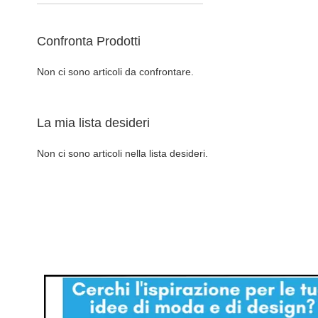
Confronta Prodotti
Non ci sono articoli da confrontare.
La mia lista desideri
Richiedi informazioni
Non ci sono articoli nella lista desideri.
AGGIUNGI
ALLA
AGGIUNGI
LISTA
AL
DESIDERI
CONFRONTO