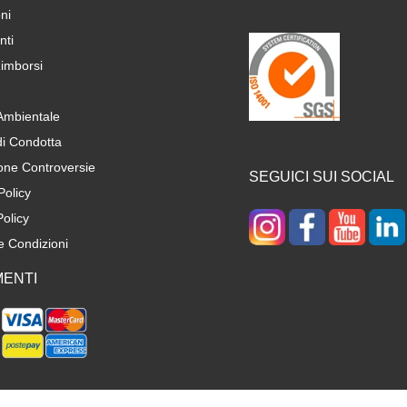
ni
ti
imborsi
 Ambientale
di Condotta
one Controversie
SEGUICI SUI SOCIAL
Policy
olicy
e Condizioni
ENTI