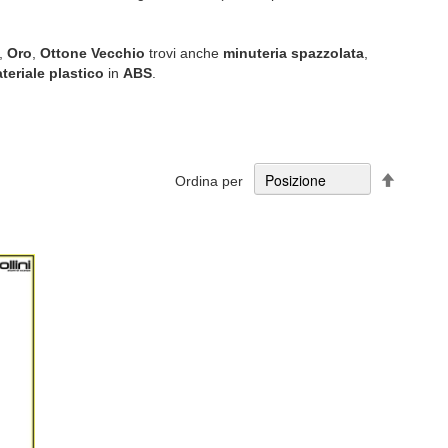
,
Oro
,
Ottone Vecchio
trovi anche
minuteria spazzolata
,
teriale plastico
in
ABS
.
Imposta
Ordina per
la
direzion
decresc