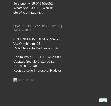
Telefono + 39 049 502052
WhatsApp +39 351 5770016
store@colliniatomi.it
ORARI: Lun. - Ven. 8:30 - 12: 30 |
14:30 - 18:30
COLLINI ATOMI DI SCARPA S.r.l.
Via Oltrebrenta, 21
35027 Noventa Padovana (PD)
Partita IVA e CF: IT00167920289
Capitale Sociale € 51.480 i.v.,
R.E.A. n.117648
Registro delle Imprese di Padova