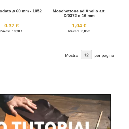
odato ø 60 mm - 1052
Moschettone ad Anello art.
D/0372 ø 16 mm
0,37 €
1,04 €
0,30 €
0,85 €
Mostra
per pagina