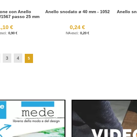
one con Anello
Anello snodato ø 40 mm - 1052
Anello sn
D/1567 passo 25 mm
1,10 €
0,24 €
0,90 €
0,20 €
gina
Pagina
Pagina
3
4
Attualmente stai leggendo la pagina
5