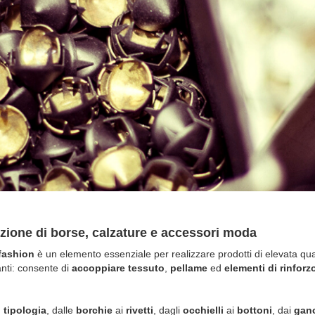
duzione di borse, calzature e accessori moda
fashion
è un elemento essenziale per realizzare prodotti di elevata qual
nti: consente di
accoppiare tessuto
,
pellame
ed
elementi di rinforz
 tipologia
, dalle
borchie
ai
rivetti
, dagli
occhielli
ai
bottoni
, dai
gan