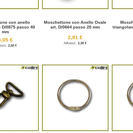
one con anello
Moschettone con Anello Ovale
Mosch
e D/0875 passo 40
art. D/0664 passo 20 mm
triangola
mm
2,81 €
3,05 €
2,30 €
2,50 €