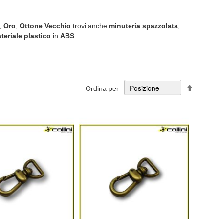
,
Oro
,
Ottone Vecchio
trovi anche
minuteria spazzolata
,
teriale plastico
in
ABS
.
Imposta
Ordina per
la
direzion
decresc