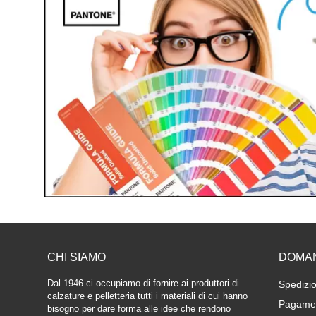
CHI SIAMO
DOMA
Dal 1946 ci occupiamo di fornire ai produttori di
Spedizio
calzature e pelletteria tutti i materiali di cui hanno
Pagamen
bisogno per dare forma alle idee che rendono