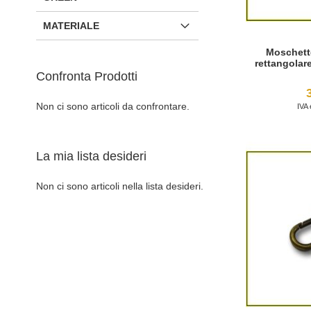
MATERIALE
Moschett
rettangolar
Confronta Prodotti
Non ci sono articoli da confrontare.
Aggiungi al Carrello
Aggiungi al Carrello
Aggiungi al Carrello
Aggiungi al Carrello
AGGIUNGI
AGGIUNGI
AGGIUNGI
AGGIUNGI
La mia lista desideri
ALLA
AGGIUNGI
ALLA
AGGIUNGI
ALLA
AGGIUNGI
ALLA
AGGIUNGI
LISTA
AL
LISTA
AL
LISTA
AL
Non ci sono articoli nella lista desideri.
LISTA
AL
DESIDERI
CONFRONTO
DESIDERI
CONFRONTO
DESIDERI
CONFRONTO
DESIDERI
CONFRONTO