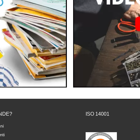
NDE?
ISO 14001
ni
ti