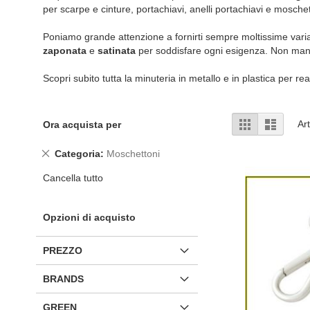
per scarpe e cinture, portachiavi, anelli portachiavi e moschet
Poniamo grande attenzione a fornirti sempre moltissime varianti
zaponata
e
satinata
per soddisfare ogni esigenza. Non ma
Scopri subito tutta la minuteria in metallo e in plastica per real
Mostra
Griglia
Lista
Art
Ora acquista per
come
Rimuovi
Categoria
Moschettoni
questo
Cancella tutto
articolo
Opzioni di acquisto
PREZZO
BRANDS
GREEN