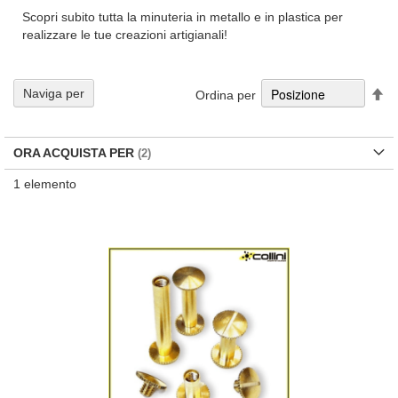
Scopri subito tutta la minuteria in metallo e in plastica per
realizzare le tue creazioni artigianali!
Im
Naviga per
Ordina per
la
di
de
ORA ACQUISTA PER
1
elemento