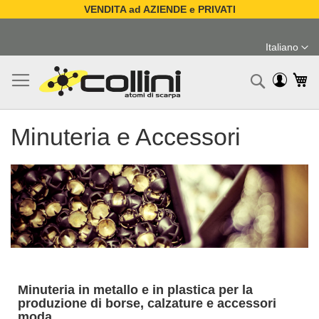
VENDITA ad AZIENDE e PRIVATI
Salta
al
Italiano
contenuto
Lingua
Ca
Ricerc
Minuteria e Accessori
Minuteria in metallo e in plastica per la
produzione di borse, calzature e accessori
moda