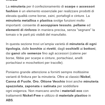
La
minuteria
per il confezionamento di
scarpe
e
accessori
fashion
è un elemento essenziale per realizzare prodotti di
elevata qualità come borse, zaini, portafogli e cinture. La
minuteria metallica
e
plastica
svolge funzioni molto
importanti: consente di
accoppiare tessuto
,
pellame
ed
elementi di rinforzo
in maniera precisa, senza "segnare" la
tomaio o le parti più visibili del manufatto.
In questa sezione trovi un'ampia varietà di
minuteria di ogni
tipologia
, dalle
borchie
ai
rivetti
, dagli
occhielli
ai
bottoni
,
dai
ganci
alle
semenze
fino agli accessori (catene per
borse, fibbie per scarpe e cinture, portachiavi, anelli
portachiavi e moschettoni per tracolle).
Poniamo grande attenzione a fornirti sempre moltissime
varianti di finitura per la minuteria. Oltre ai classici
Nickel
,
Canna di Fucile
,
Oro
,
Ottone Vecchio
trovi anche
minuteria
spazzolata
,
zaponata
e
satinata
per soddisfare
ogni esigenza. Non mancano anche i
materiali eco
con
trattamenti
Nickel-Free
e utilizzo di
materiale plastico
in
ABS
.