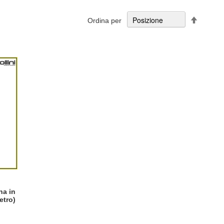
Imposta
Ordina per
la
direzion
decresc
na in
etro)