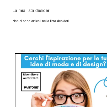
Aggiungi al Carrello
La mia lista desideri
AGGIUNGI
Non ci sono articoli nella lista desideri.
ALLA
AGGIUNGI
LISTA
AL
DESIDERI
CONFRONTO