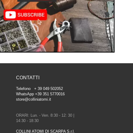
CONTATTI
Telefono + 39 049 502052
WhatsApp +39 351 5770016
store@colliniatomi.it
ORARI: Lun. - Ven. 8:30 - 12: 30 |
14:30 - 18:30
COLLINI ATOMI DI SCARPA S.r.l.