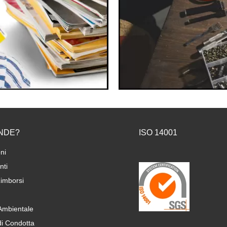
NDE?
ISO 14001
ni
ti
imborsi
 Ambientale
di Condotta