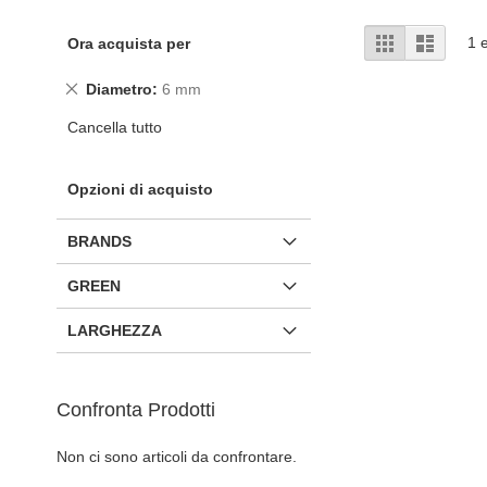
Mostra
Griglia
Lista
1
e
Ora acquista per
come
Rimuovi
Diametro
6 mm
questo
Cancella tutto
articolo
Opzioni di acquisto
BRANDS
GREEN
LARGHEZZA
Confronta Prodotti
Non ci sono articoli da confrontare.