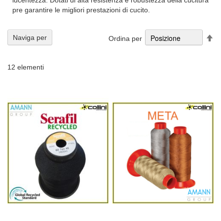
lucentezza. Dotati di alta resistenza e robustezza della cucitura
pre garantire le migliori prestazioni di cucito.
Im
Naviga per
Ordina per
la
di
de
12
elementi