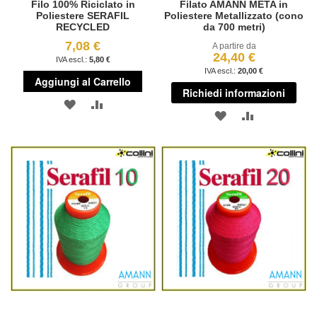
Filo 100% Riciclato in
Filato AMANN META in
Poliestere SERAFIL
Poliestere Metallizzato (cono
RECYCLED
da 700 metri)
7,08 €
A partire da
24,40 €
5,80 €
20,00 €
Aggiungi al Carrello
Richiedi informazioni
AGGIUNGI
AGGIUNGI
AGGIUNGI
AGGIUNGI
ALLA
AL
ALLA
AL
LISTA
CONFRONTO
LISTA
CONFRONT
DESIDERI
DESIDERI