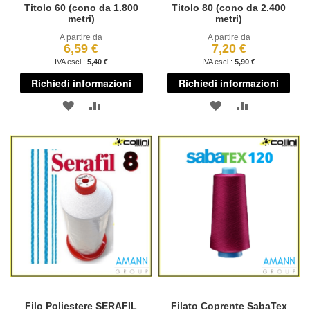
Titolo 60 (cono da 1.800
Titolo 80 (cono da 2.400
metri)
metri)
A partire da
A partire da
6,59 €
7,20 €
5,40 €
5,90 €
Richiedi informazioni
Richiedi informazioni
AGGIUNGI
AGGIUNGI
AGGIUNGI
AGGIUNGI
ALLA
AL
ALLA
AL
LISTA
CONFRONTO
LISTA
CONFRONT
DESIDERI
DESIDERI
Filo Poliestere SERAFIL
Filato Coprente SabaTex