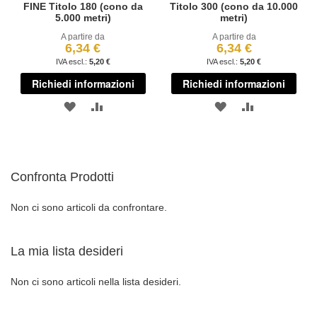
FINE Titolo 180 (cono da
Titolo 300 (cono da 10.000
5.000 metri)
metri)
A partire da
A partire da
6,34 €
6,34 €
5,20 €
5,20 €
Richiedi informazioni
Richiedi informazioni
AGGIUNGI
AGGIUNGI
AGGIUNGI
AGGIUNGI
ALLA
AL
ALLA
AL
LISTA
CONFRONTO
LISTA
CONFRONT
Confronta Prodotti
DESIDERI
DESIDERI
Non ci sono articoli da confrontare.
La mia lista desideri
Non ci sono articoli nella lista desideri.