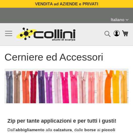
VENDITA ad AZIENDE e PRIVATI
Salta
al
Italiano
contenuto
Lingua
Ca
Ricerc
Cerniere ed Accessori
Zip per tante applicazioni e per tutti i gusti!
Dall'
abbigliamento
alla
calzatura
, dalle
borse
ai
piccoli