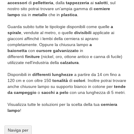
accessori
di
pelletteria
, dalla
tappezzeria
ai
salotti
, sul
nostro sito potrai trovare un'ampia gamma di
cerniere
lampo
sia in
metallo
che in
plastica
.
Guarda subito tutte le tipologie disponibili come quelle
a
spirale
, vendute al metro, o quelle
divisibili
applicate ai
giacconi affinché i lembi della cerniera si aprano
completamente. Oppure la chiusura lampo
a
baionetta
con
cursore galvanizzato
in
differenti
finiture
(nickel, oro, ottone antico e canna di fucile)
utilizzate nell'industria della
calzatura
.
Disponibili in
differenti lunghezze
a partire da 14 cm fino a
120 cm e con oltre 150
tonalità
di
colori
. Inoltre potrai trovare
anche chiusure lampo su supporto bianco in cotone per
tende
da campeggio
o
sacchi a pelo
con una lunghezza di 5 metri.
Visualizza tutte le soluzioni per la scelta della tua
cerniera
lampo
!
Naviga per