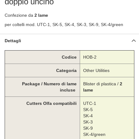
doppio uncino
Confezione da
2 lame
per coltelli mod. UTC-1, SK-5, SK-4, SK-3, SK-9, SK-4/green
Dettagli
Codice
HOB-2
Categoria
Other Utilities
Package / Numero di lame
Blister di plastica /
2
incluse
lame
Cutters Olfa compatibili
UTC-1
SK-5
SK-4
SK-3
SK-9
SK-4/green