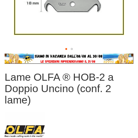
Vai
all'inizio
della
Lame OLFA ® HOB-2 a
galleria
di
Doppio Uncino (conf. 2
immagini
lame)