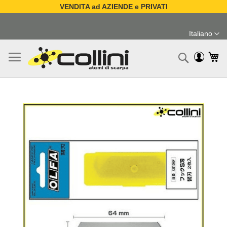
VENDITA ad AZIENDE e PRIVATI
Salta
al
Italiano
contenuto
Lingua
Ca
Ricerc
Vai
alla
fine
della
galleria
di
immagini