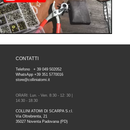
CONTATTI
Telefono + 39 049 502052
WhatsApp +39 351 5770016
store@colliniatomi.it
ORARI: Lun. - Ven. 8:30 - 12: 30 |
14:30 - 18:30
COLLINI ATOMI DI SCARPA S.r.l.
Via Oltrebrenta, 21
35027 Noventa Padovana (PD)