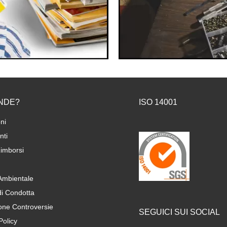
NDE?
ISO 14001
ni
ti
imborsi
 Ambientale
di Condotta
one Controversie
SEGUICI SUI SOCIAL
Policy