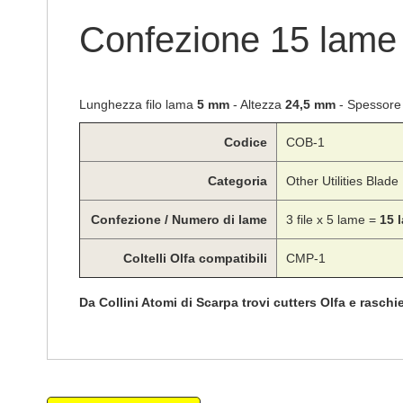
di
immagini
Confezione 15 lam
Lunghezza filo lama
5 mm
- Altezza
24,5 mm
- Spessore
Codice
COB-1
Categoria
Other Utilities Blade
Confezione / Numero di lame
3 file x 5 lame =
15 
Coltelli Olfa compatibili
CMP-1
Da Collini Atomi di Scarpa trovi cutters Olfa e raschie