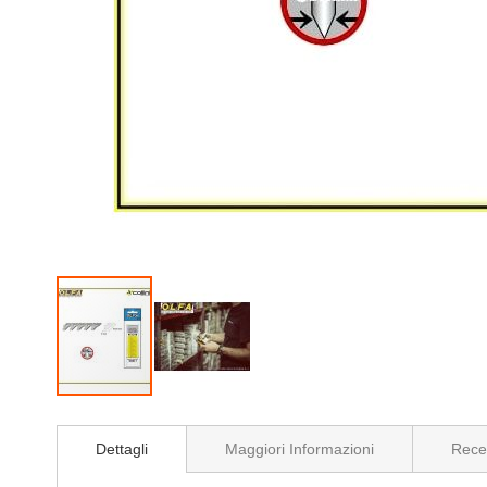
Vai
all'inizio
Dettagli
Maggiori Informazioni
Rece
della
galleria