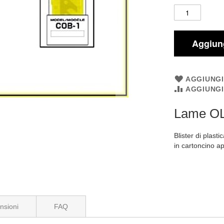
Aggiung
AGGIUNGI
AGGIUNG
Lame O
Blister di plast
in cartoncino a
nsioni
FAQ