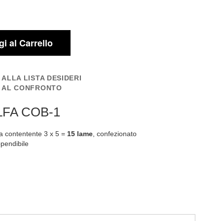
i al Carrello
 ALLA LISTA DESIDERI
I AL CONFRONTO
LFA COB-1
ica contentente 3 x 5 =
15 lame
, confezionato
ppendibile