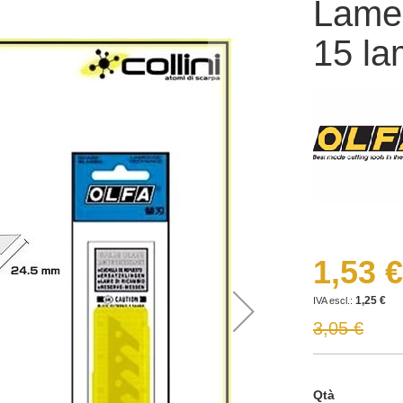
Lame
15 la
1,53 €
Prezzo
speciale
1,25 €
3,05 €
Qtà