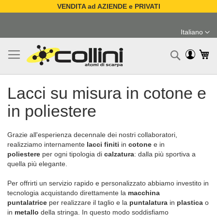
VENDITA ad AZIENDE e PRIVATI
Salta
al
Italiano
contenuto
Lingua
Ca
Ricerc
Lacci su misura in cotone e
in poliestere
Grazie all'esperienza decennale dei nostri collaboratori,
realizziamo internamente
lacci finiti
in
cotone
e in
poliestere
per ogni tipologia di
calzatura
: dalla più sportiva a
quella più elegante.
Per offrirti un servizio rapido e personalizzato abbiamo investito in
tecnologia acquistando direttamente la
macchina
puntalatrice
per realizzare il taglio e la
puntalatura
in
plastica
o
in
metallo
della stringa. In questo modo soddisfiamo