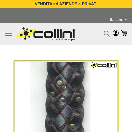
VENDITA ad AZIENDE e PRIVATI
Salta
al
Italiano
contenuto
Lingua
Ca
Ricerc
Vai
alla
fine
della
galleria
di
immagini