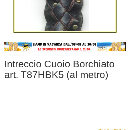
Vai
all'inizio
della
Intreccio Cuoio Borchiato
galleria
di
art. T87HBK5 (al metro)
immagini
Leggi recensioni