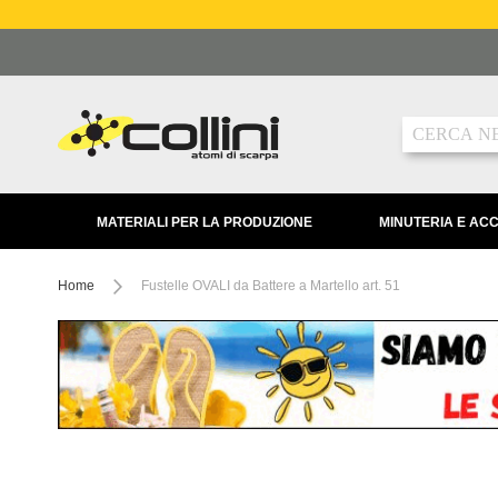
Salta
al
contenuto
Ricerca
MATERIALI PER LA PRODUZIONE
MINUTERIA E AC
Home
Fustelle OVALI da Battere a Martello art. 51