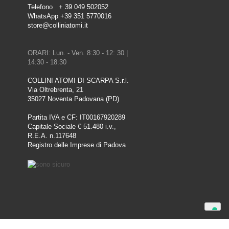
Telefono + 39 049 502052
WhatsApp +39 351 5770016
store@colliniatomi.it
ORARI: Lun. - Ven. 8:30 - 12: 30 |
14:30 - 18:30
COLLINI ATOMI DI SCARPA S.r.l.
Via Oltrebrenta, 21
35027 Noventa Padovana (PD)
Partita IVA e CF: IT00167920289
Capitale Sociale € 51.480 i.v.,
R.E.A. n.117648
Registro delle Imprese di Padova