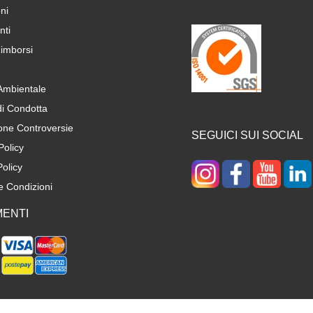
ni
ti
imborsi
 Ambientale
di Condotta
one Controversie
SEGUICI SUI SOCIAL
Policy
olicy
e Condizioni
ENTI