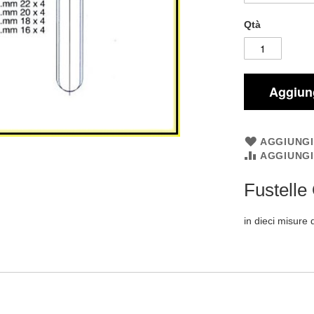
Qtà
Aggiung
AGGIUNGI
AGGIUNG
Fustelle 
in dieci misur