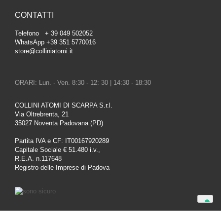
CONTATTI
Telefono + 39 049 502052
WhatsApp +39 351 5770016
store@colliniatomi.it
ORARI: Lun. - Ven. 8:30 - 12: 30 | 14:30 - 18:30
COLLINI ATOMI DI SCARPA S.r.l.
Via Oltrebrenta, 21
35027 Noventa Padovana (PD)
Partita IVA e CF: IT00167920289
Capitale Sociale € 51.480 i.v.,
R.E.A. n.117648
Registro delle Imprese di Padova
Le tue preferenze relative alla privacy