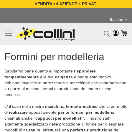
VENDITA ad AZIENDE e PRIVATI
Salta
al
Italiano
contenuto
Lingua
Ca
Ricerc
Formini per modelleria
Sappiamo bene quanto è importante
rispondere
tempestivamente
alle tue
esigenze
e per questo motivo
abbiamo investito in attrezzature e macchinari che contribuiscono
a ridurre al minimo i tempi di produzione dei materiali che
necessiti.
E' il caso della nostra
macchina termoformatrice
che ci permette
di
realizzare
appositamente
per te
formini per modelleria
,
chiamati anche "
cappucci per modellisti
". Il nostro staff,
altamente specializzato nella produzione di forme per disegnare
modelli di calzatura, effettuerà una
perfetta riproduzione
dei