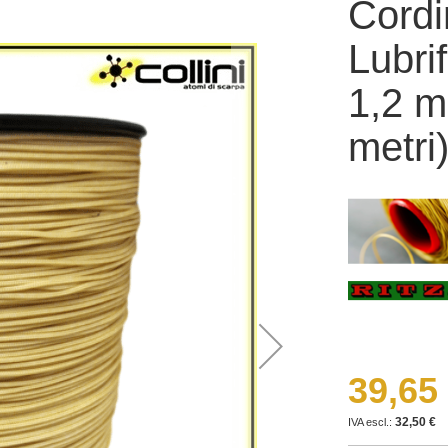
Cordi
Lubri
1,2 m
metri
39,65
32,50 €