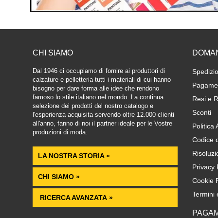
CHI SIAMO
DOMA
Dal 1946 ci occupiamo di fornire ai produttori di
Spedizio
calzature e pelletteria tutti i materiali di cui hanno
Pagamen
bisogno per dare forma alle idee che rendono
famoso lo stile italiano nel mondo. La continua
Resi e R
selezione dei prodotti del nostro catalogo e
Sconti
l'esperienza acquisita servendo oltre 12.000 clienti
all'anno, fanno di noi il partner ideale per le Vostre
Politica
produzioni di moda.
Codice 
Risoluzi
LA NOSTRA STORIA »
Privacy 
CHI SIAMO »
Cookie P
Termini 
RICERCA AVANZATA »
PAGAM