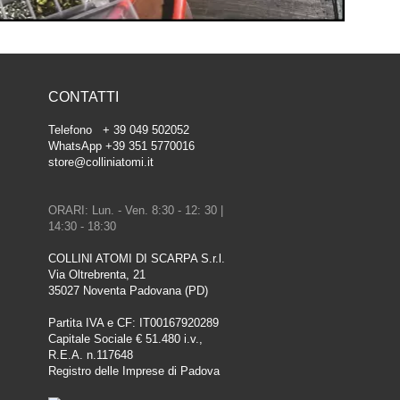
CONTATTI
Telefono + 39 049 502052
WhatsApp +39 351 5770016
store@colliniatomi.it
ORARI: Lun. - Ven. 8:30 - 12: 30 |
14:30 - 18:30
COLLINI ATOMI DI SCARPA S.r.l.
Via Oltrebrenta, 21
35027 Noventa Padovana (PD)
Partita IVA e CF: IT00167920289
Capitale Sociale € 51.480 i.v.,
R.E.A. n.117648
Registro delle Imprese di Padova