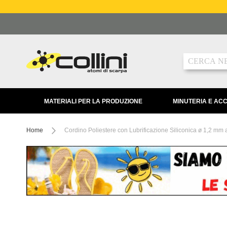
Salta
al
contenuto
Ricerca
MATERIALI PER LA PRODUZIONE
MINUTERIA E AC
Home
Cordino Poliestere con Lubrificazione Siliconica ø 1,2 mm a