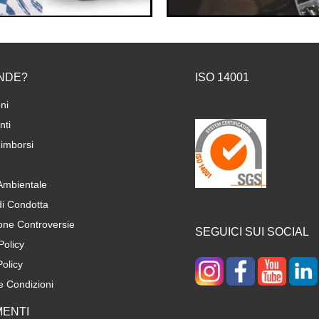
NDE?
ISO 14001
ni
ti
imborsi
 Ambientale
di Condotta
one Controversie
SEGUICI SUI SOCIAL
Policy
olicy
e Condizioni
ENTI