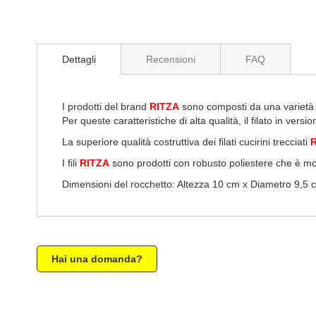
di
immagini
Dettagli
Recensioni
FAQ
I prodotti del brand
RITZA
sono composti da una varietà d
Per queste caratteristiche di alta qualità, il filato in versi
La superiore qualità costruttiva dei filati cucirini trecciati
I fili
RITZA
sono prodotti con robusto poliestere che è m
Dimensioni del rocchetto: Altezza 10 cm x Diametro 9,5 
Hai una domanda?