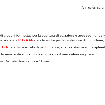
Altri colori su 
i prodotti ben testati per la
cucitura di calzature e accessori di pell
one siliconata
RITZA 44
è scelto anche per la produzione di
bigiotteria
,
RITZA
garantisce eccellenti performance,
alta resistenza
e una
splend
olto
resistente allo sporco
e
conserva il suo colore
originario.
cm. Diametro foro centrale 11 mm.