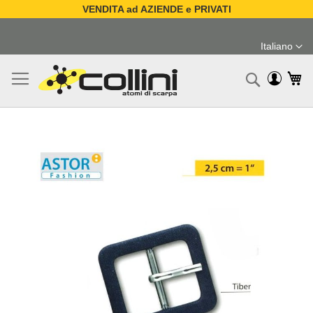
VENDITA ad AZIENDE e PRIVATI
Salta
al
Italiano
contenuto
Lingua
Ca
Ricerc
Vai
alla
fine
della
galleria
di
immagini