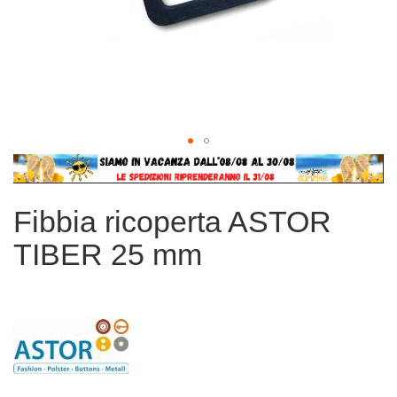
Vai
all'inizio
della
Fibbia ricoperta ASTOR
galleria
di
TIBER 25 mm
immagini