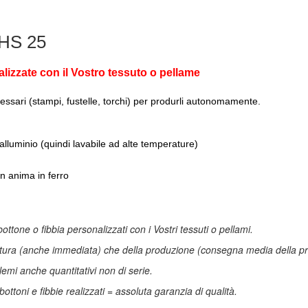
 HS 25
alizzate con il Vostro tessuto o pellame
essari (stampi, fustelle, torchi) per produrli autonomamente.
 alluminio (quindi lavabile ad alte temperature)
on anima in ferro
bottone o fibbia personalizzati con i Vostri tessuti o pellami.
atura (anche immediata) che della produzione (consegna media della pro
mi anche quantitativi non di serie.
bottoni e fibbie realizzati = assoluta garanzia di qualità.