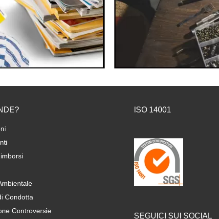
NDE?
ISO 14001
ni
ti
imborsi
 Ambientale
di Condotta
one Controversie
SEGUICI SUI SOCIAL