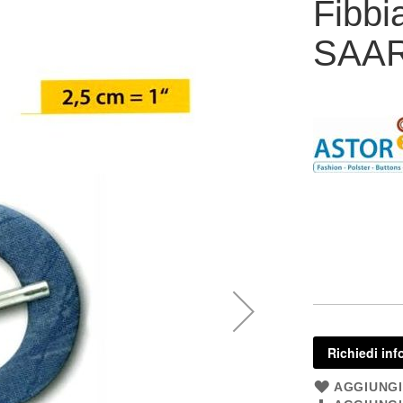
Fibbi
SAAR
Richiedi inf
AGGIUNGI