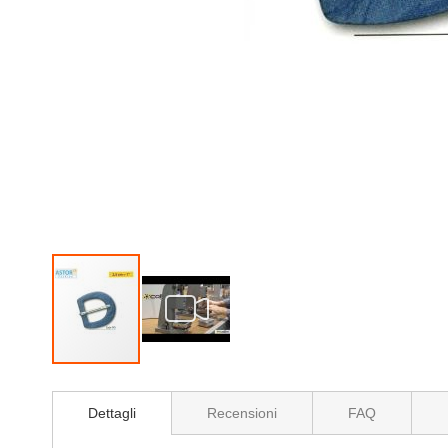
Vai
all'inizio
Dettagli
Recensioni
FAQ
della
galleria