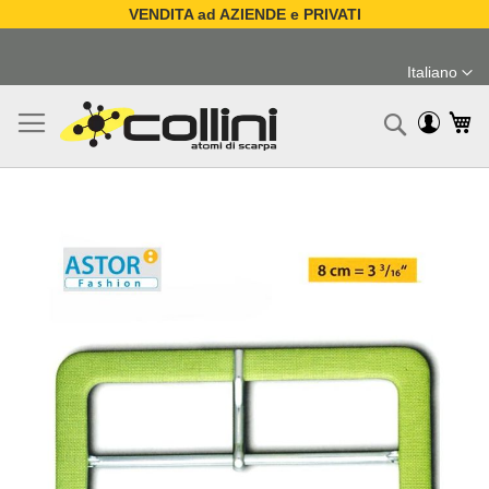
VENDITA ad AZIENDE e PRIVATI
Salta
al
Italiano
contenuto
Lingua
Ca
Ricerc
Vai
alla
fine
della
galleria
di
immagini