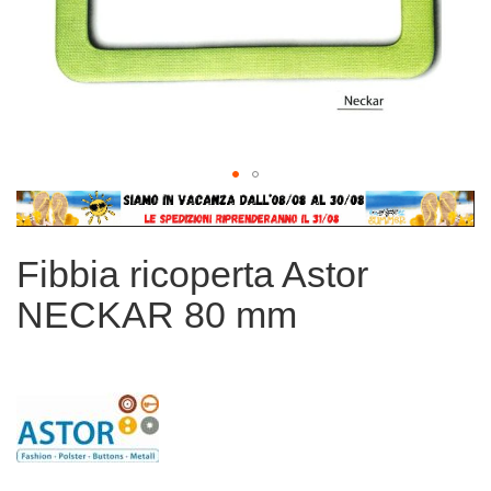
Vai
all'inizio
della
Fibbia ricoperta Astor
galleria
di
NECKAR 80 mm
immagini