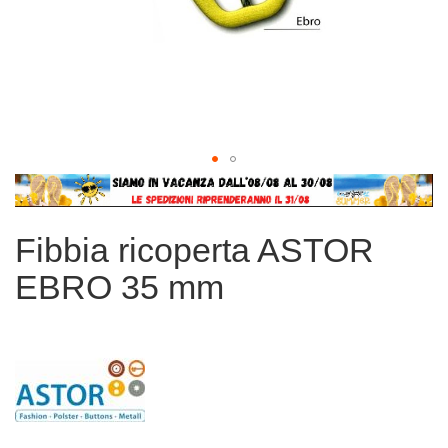
Vai
all'inizio
della
Fibbia ricoperta ASTOR
galleria
di
EBRO 35 mm
immagini