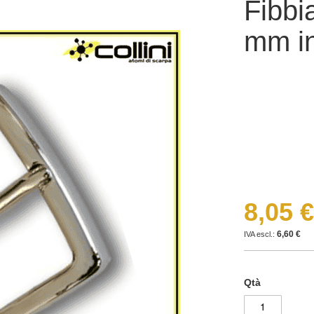
Fibbi
mm in
8,05 €
6,60 €
Qtà