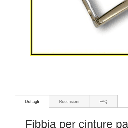
Vai
all'inizio
della
galleria
di
Dettagli
Recensioni
FAQ
immagini
Fibbia per cinture 