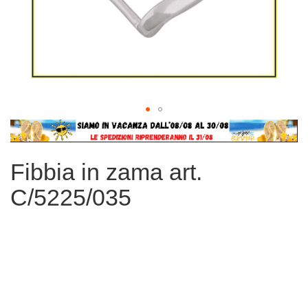
Vai
all'inizio
della
Fibbia in zama art.
galleria
di
C/5225/035
immagini