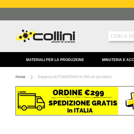
Salta
al
contenuto
Ricerca
MATERIALI PER LA PRODUZIONE
MINUTERIA E AC
Home
Espanso AUTOADESIVO H 150 cm (al metro)