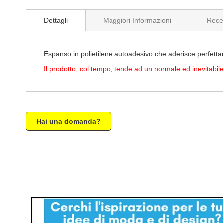
di
immagini
Dettagli
Maggiori Informazioni
Rece
Espanso in polietilene autoadesivo che aderisce perfettam
Il prodotto, col tempo, tende ad un normale ed inevitabile
Hai una domanda?