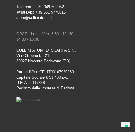
Telefono + 39 049 502052
WhatsApp +39 351 5770016
store@colliniatomi.it
ORARI: Lun. - Ven. 8:30 - 12: 30 |
14:30 - 18:30
COLLINI ATOMI DI SCARPA S.r.l.
Via Oltrebrenta, 21
35027 Noventa Padovana (PD)
Partita IVA e CF: IT00167920289
Capitale Sociale € 51.480 i.v.,
R.E.A. n.117648
Registro delle Imprese di Padova