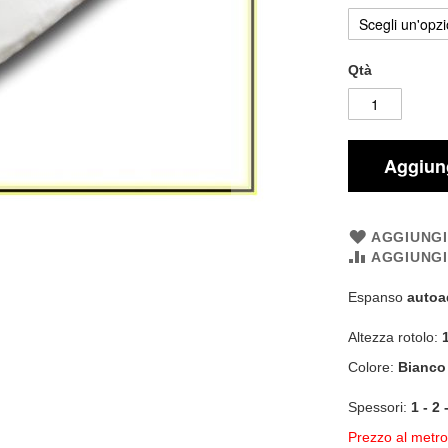
Qtà
Aggiung
AGGIUNGI
AGGIUNG
Espanso
autoa
Altezza rotolo:
Colore:
Bianco
Spessori:
1 - 2
P
rezzo al metro