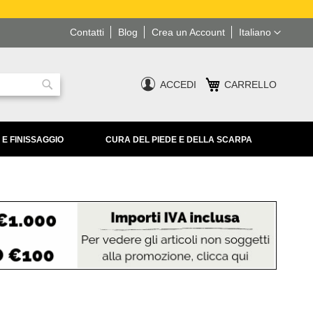
Lingua
Contatti
Blog
Crea un Account
Italiano
ACCEDI
CARRELLO
Ricerca
 E FINISSAGGIO
CURA DEL PIEDE E DELLA SCARPA