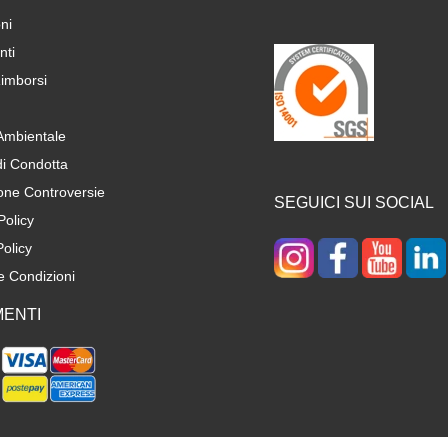
ni
ti
imborsi
 Ambientale
di Condotta
one Controversie
SEGUICI SUI SOCIAL
Policy
olicy
e Condizioni
ENTI