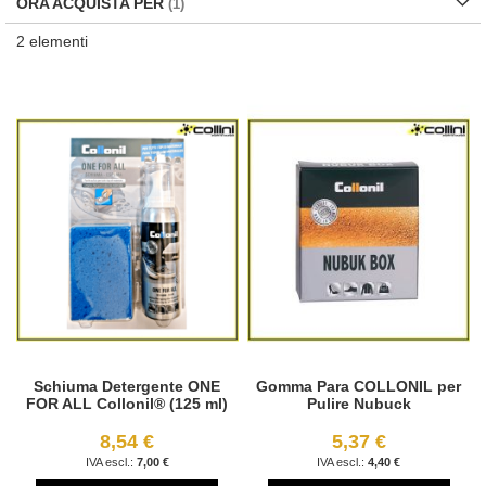
ORA ACQUISTA PER
2
elementi
Schiuma Detergente ONE
Gomma Para COLLONIL per
FOR ALL Collonil® (125 ml)
Pulire Nubuck
8,54 €
5,37 €
7,00 €
4,40 €