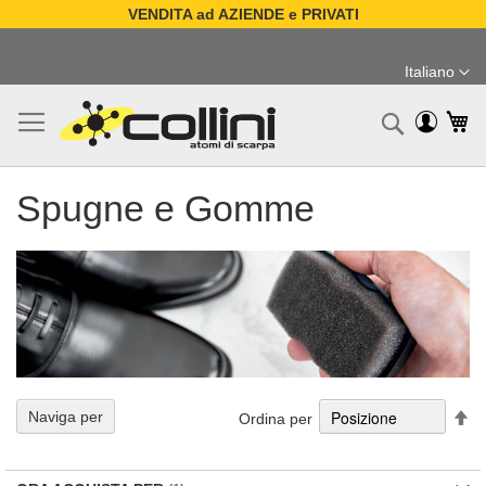
VENDITA ad AZIENDE e PRIVATI
Salta
al
Italiano
contenuto
Lingua
Ca
Ricerc
Spugne e Gomme
Im
Naviga per
Ordina per
la
di
de