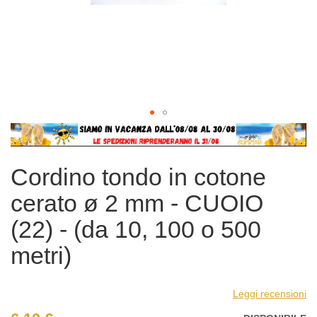
Vai
all'inizio
della
Cordino tondo in cotone
galleria
di
cerato ø 2 mm - CUOIO
immagini
(22) - (da 10, 100 o 500
metri)
Leggi recensioni