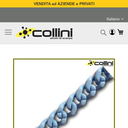
VENDITA ad AZIENDE e PRIVATI
Salta
al
Italiano
contenuto
Lingua
Ca
Ricerc
Vai
alla
fine
della
galleria
di
immagini