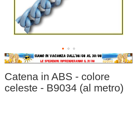
Vai
all'inizio
della
Catena in ABS - colore
galleria
di
celeste - B9034 (al metro)
immagini