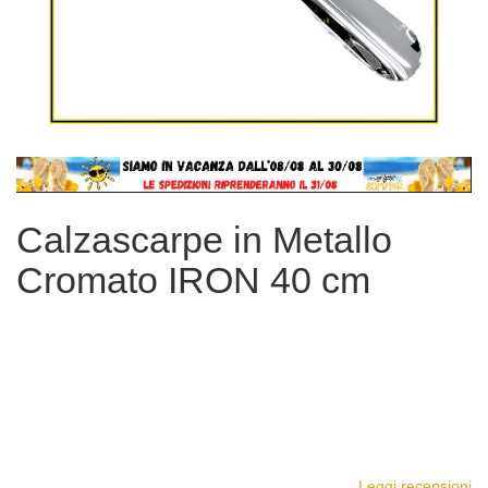
Vai
all'inizio
della
Calzascarpe in Metallo
galleria
di
Cromato IRON 40 cm
immagini
Leggi recensioni