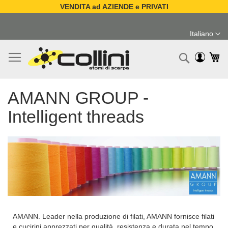
VENDITA ad AZIENDE e PRIVATI
Salta
al
Italiano
contenuto
Lingua
Ca
Ricerc
AMANN GROUP -
Intelligent threads
AMANN. Leader nella produzione di filati, AMANN fornisce filati
e cucirini apprezzati per qualità, resistenza e durata nel tempo.