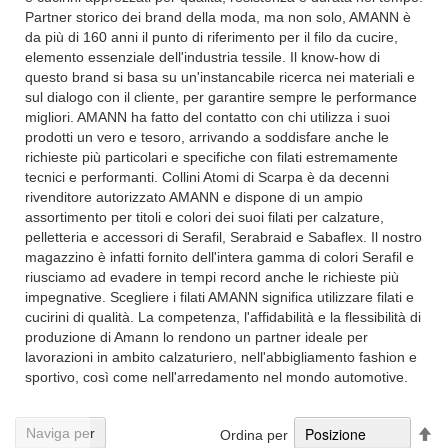
Partner storico dei brand della moda, ma non solo, AMANN è
da più di 160 anni il punto di riferimento per il filo da cucire,
elemento essenziale dell'industria tessile. Il know-how di
questo brand si basa su un'instancabile ricerca nei materiali e
sul dialogo con il cliente, per garantire sempre le performance
migliori. AMANN ha fatto del contatto con chi utilizza i suoi
prodotti un vero e tesoro, arrivando a soddisfare anche le
richieste più particolari e specifiche con filati estremamente
tecnici e performanti. Collini Atomi di Scarpa è da decenni
rivenditore autorizzato AMANN e dispone di un ampio
assortimento per titoli e colori dei suoi filati per calzature,
pelletteria e accessori di Serafil, Serabraid e Sabaflex. Il nostro
magazzino è infatti fornito dell'intera gamma di colori Serafil e
riusciamo ad evadere in tempi record anche le richieste più
impegnative. Scegliere i filati AMANN significa utilizzare filati e
cucirini di qualità. La competenza, l'affidabilità e la flessibilità di
produzione di Amann lo rendono un partner ideale per
lavorazioni in ambito calzaturiero, nell'abbigliamento fashion e
sportivo, così come nell'arredamento nel mondo automotive.
Im
Naviga per
Ordina per