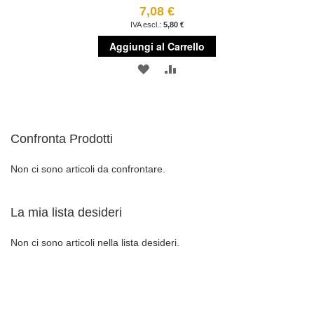
7,08 €
5,80 €
Aggiungi al Carrello
AGGIUNGI
AGGIUNGI
ALLA
AL
LISTA
CONFRONTO
Confronta Prodotti
DESIDERI
Non ci sono articoli da confrontare.
La mia lista desideri
Non ci sono articoli nella lista desideri.