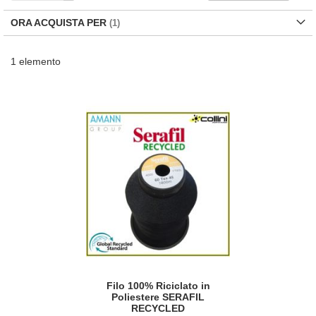
la
di
ORA ACQUISTA PER
de
1
elemento
Filo 100% Riciclato in
Poliestere SERAFIL
RECYCLED