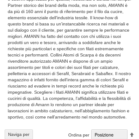
Partner storico dei brand della moda, ma non solo, AMANN è
da più di 160 anni il punto di riferimento per il filo da cucire,
elemento essenziale dell'industria tessile. Il know-how di
questo brand si basa su un'instancabile ricerca nei materiali e
sul dialogo con il cliente, per garantire sempre le performance
migliori. AMANN ha fatto del contatto con chi utilizza i suoi
prodotti un vero e tesoro, arrivando a soddisfare anche le
richieste più particolari e specifiche con filati estremamente
tecnici e performanti. Collini Atomi di Scarpa è da decenni
rivenditore autorizzato AMANN e dispone di un ampio
assortimento per titoli e colori dei suoi filati per calzature,
pelletteria e accessori di Serafil, Serabraid e Sabaflex. Il nostro
magazzino è infatti fornito dell'intera gamma di colori Serafil e
riusciamo ad evadere in tempi record anche le richieste più
impegnative. Scegliere i filati AMANN significa utilizzare filati e
cucirini di qualità. La competenza, l'affidabilità e la flessibilità di
produzione di Amann lo rendono un partner ideale per
lavorazioni in ambito calzaturiero, nell'abbigliamento fashion e
sportivo, così come nell'arredamento nel mondo automotive.
Im
Naviga per
Ordina per