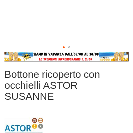
Vai
all'inizio
della
Bottone ricoperto con
galleria
di
occhielli ASTOR
immagini
SUSANNE