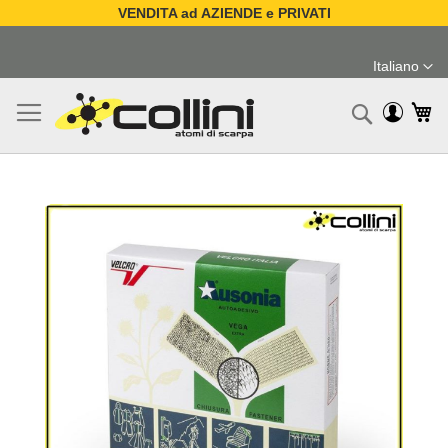
VENDITA ad AZIENDE e PRIVATI
Salta
al
Italiano
contenuto
Lingua
Ca
Ricerc
Vai
alla
fine
della
galleria
di
immagini