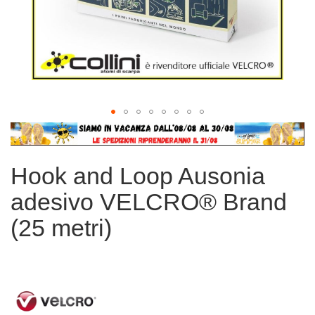
Vai
all'inizio
della
Hook and Loop Ausonia
galleria
di
adesivo VELCRO® Brand
immagini
(25 metri)