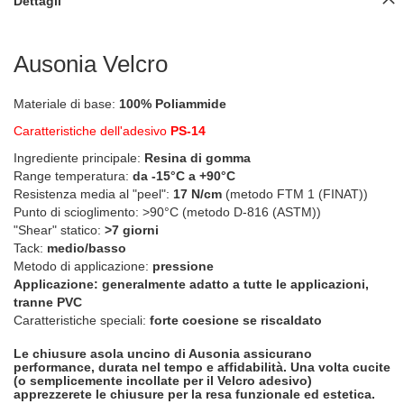
Dettagli
Ausonia Velcro
Materiale di base:
100% Poliammide
Caratteristiche dell'adesivo
PS-14
Ingrediente principale:
Resina di gomma
Range temperatura:
da -15°C a +90°C
Resistenza media al "peel":
17 N/cm
(metodo FTM 1 (FINAT))
Punto di scioglimento: >90°C (metodo D-816 (ASTM))
"Shear" statico:
>7 giorni
Tack:
medio/basso
Metodo di applicazione:
pressione
Applicazione: generalmente adatto a tutte le applicazioni,
tranne PVC
Caratteristiche speciali:
forte coesione se riscaldato
Le chiusure asola uncino di Ausonia assicurano
performance, durata nel tempo e affidabilità. Una volta cucite
(o semplicemente incollate per il Velcro adesivo)
apprezzerete le chiusure per la resa funzionale ed estetica.