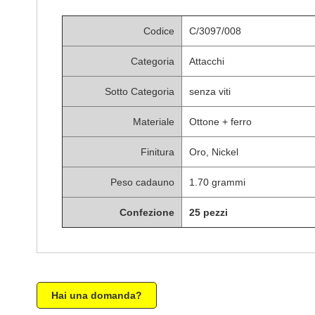
di
immagini
Codice
C/3097/008
Categoria
Attacchi
Sotto Categoria
senza viti
Materiale
Ottone + ferro
Finitura
Oro, Nickel
Peso cadauno
1.70 grammi
Confezione
25 pezzi
Hai una domanda?