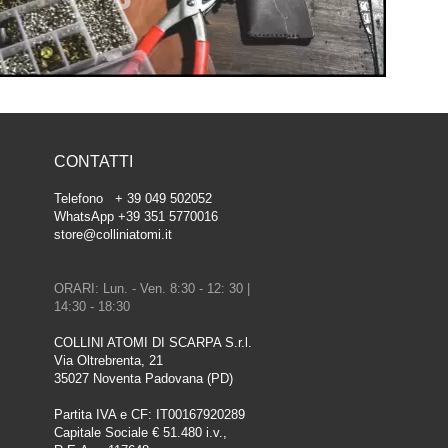
CONTATTI
Telefono + 39 049 502052
WhatsApp +39 351 5770016
store@colliniatomi.it
ORARI: Lun. - Ven. 8:30 - 12: 30 |
14:30 - 18:30
COLLINI ATOMI DI SCARPA S.r.l.
Via Oltrebrenta, 21
35027 Noventa Padovana (PD)
Partita IVA e CF: IT00167920289
Capitale Sociale € 51.480 i.v.,