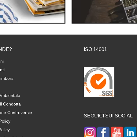
NDE?
ISO 14001
ni
ti
imborsi
 Ambientale
di Condotta
one Controversie
SEGUICI SUI SOCIAL
Policy
olicy