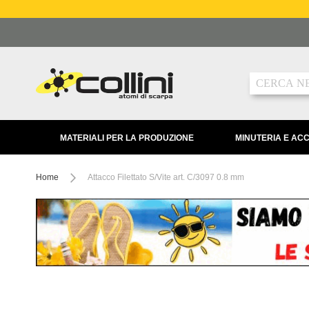
Salta
al
contenuto
Ricerca
MATERIALI PER LA PRODUZIONE
MINUTERIA E AC
Home
Attacco Filettato S/Vite art. C/3097 0.8 mm