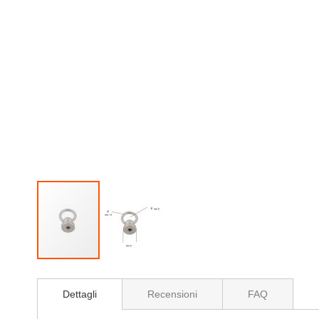
Vai
all'inizio
Dettagli
Recensioni
FAQ
della
galleria