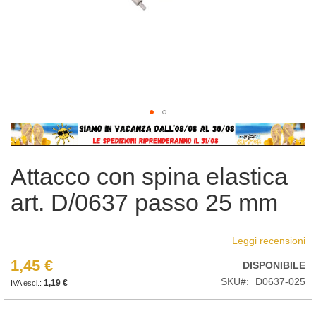
Vai
all'inizio
della
Attacco con spina elastica
galleria
di
art. D/0637 passo 25 mm
immagini
Leggi recensioni
1,45 €
DISPONIBILE
SKU
D0637-025
1,19 €