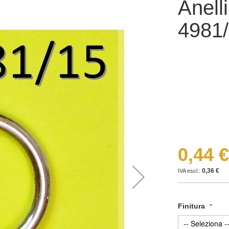
Anell
4981
0,44 €
0,36 €
Finitura