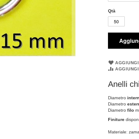
Qtà
Aggiung
AGGIUNGI
AGGIUNG
Anelli c
Diametro
inter
Diametro
ester
Diametro
filo
me
Finiture
disponi
Materiale: zam