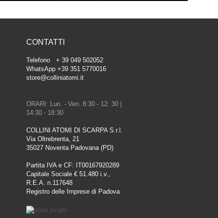
CONTATTI
Telefono + 39 049 502052
WhatsApp +39 351 5770016
store@colliniatomi.it
ORARI: Lun. - Ven. 8:30 - 12: 30 |
14:30 - 18:30
COLLINI ATOMI DI SCARPA S.r.l.
Via Oltrebrenta, 21
35027 Noventa Padovana (PD)
Partita IVA e CF: IT00167920289
Capitale Sociale € 51.480 i.v.,
R.E.A. n.117648
Registro delle Imprese di Padova