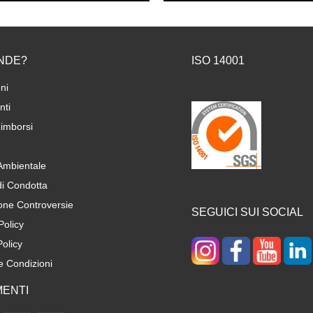
NDE?
ISO 14001
ni
ti
imborsi
 Ambientale
di Condotta
one Controversie
SEGUICI SUI SOCIAL
Policy
olicy
e Condizioni
ENTI