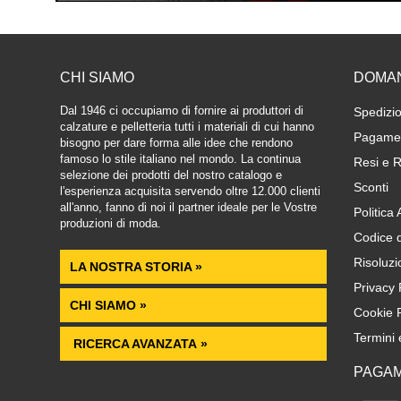
CHI SIAMO
DOMA
Dal 1946 ci occupiamo di fornire ai produttori di
Spedizio
calzature e pelletteria tutti i materiali di cui hanno
Pagamen
bisogno per dare forma alle idee che rendono
famoso lo stile italiano nel mondo. La continua
Resi e R
selezione dei prodotti del nostro catalogo e
Sconti
l'esperienza acquisita servendo oltre 12.000 clienti
all'anno, fanno di noi il partner ideale per le Vostre
Politica
produzioni di moda.
Codice 
Risoluzi
LA NOSTRA STORIA »
Privacy 
CHI SIAMO »
Cookie P
Termini 
RICERCA AVANZATA »
PAGAM