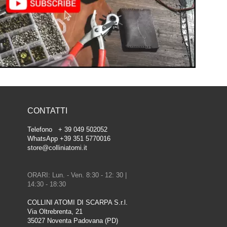
CONTATTI
Telefono + 39 049 502052
WhatsApp +39 351 5770016
store@colliniatomi.it
ORARI: Lun. - Ven. 8:30 - 12: 30 |
14:30 - 18:30
COLLINI ATOMI DI SCARPA S.r.l.
Via Oltrebrenta, 21
35027 Noventa Padovana (PD)