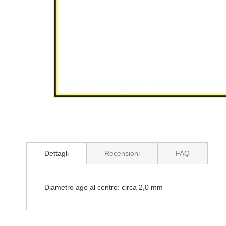
Vai
all'inizio
della
Dettagli
Recensioni
FAQ
galleria
di
immagini
Diametro ago al centro: circa 2,0 mm