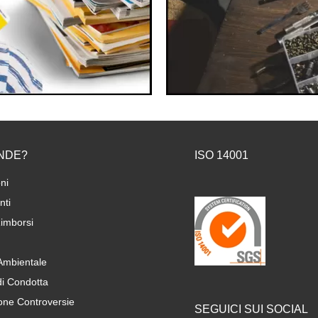
NDE?
ISO 14001
ni
ti
imborsi
 Ambientale
di Condotta
one Controversie
SEGUICI SUI SOCIAL