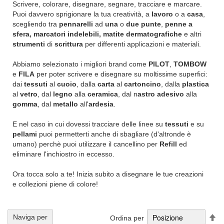
Scrivere, colorare, disegnare, segnare, tracciare e marcare.
Puoi davvero sprigionare la tua creatività, a
lavoro
o a
casa
,
scegliendo tra
pennarelli
ad
una
o
due punte
,
penne
a
sfera, marcatori indelebili,
matite dermatografiche
e altri
strumenti
di
scrittura
per differenti applicazioni e materiali.
Abbiamo selezionato i migliori brand come
PILOT
,
TOMBOW
e
FILA
per poter scrivere e disegnare su moltissime superfici:
dai
tessuti
al
cuoio
, dalla
carta
al
cartoncino
, dalla
plastica
al
vetro
, dal
legno
alla
ceramica
, dal n
astro adesivo
alla
gomma
, dal
metallo
all'
ardesia
.
E nel caso in cui dovessi tracciare delle linee su
tessuti
e su
pellami
puoi permetterti anche di sbagliare (d'altronde è
umano) perchè puoi utilizzare il cancellino per
Refill
ed
eliminare l'inchiostro in eccesso.
Ora tocca solo a te! Inizia subito a disegnare le tue creazioni
e collezioni piene di colore!
Im
Naviga per
Ordina per