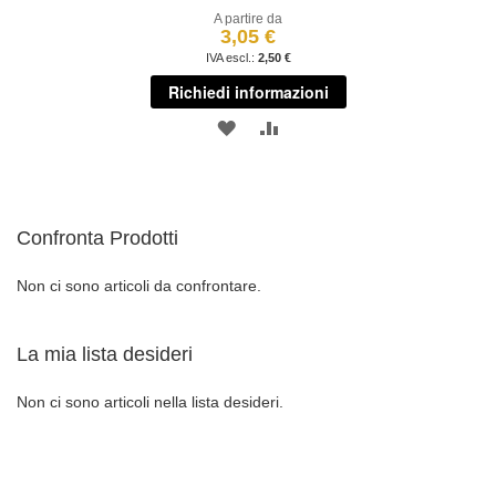
A partire da
3,05 €
2,50 €
Richiedi informazioni
AGGIUNGI
AGGIUNGI
ALLA
AL
LISTA
CONFRONTO
Confronta Prodotti
DESIDERI
Non ci sono articoli da confrontare.
La mia lista desideri
Non ci sono articoli nella lista desideri.