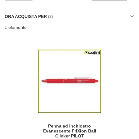
la
di
de
ORA ACQUISTA PER
1
elemento
Penna ad Inchiostro
Evanescente FriXion Ball
Clicker PILOT