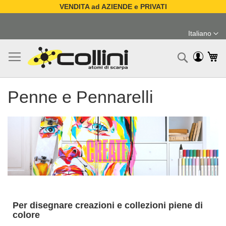
VENDITA ad AZIENDE e PRIVATI
Salta
al
Italiano
contenuto
Lingua
Ca
Ricerc
Penne e Pennarelli
Per disegnare creazioni e collezioni piene di
colore