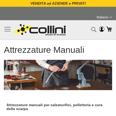
VENDITA ad AZIENDE e PRIVATI
Salta
al
Italiano
contenuto
Lingua
Ca
Ricerc
Attrezzature Manuali
Attrezzature manuali per calzaturifici, pelletteria e cura
della scarpa