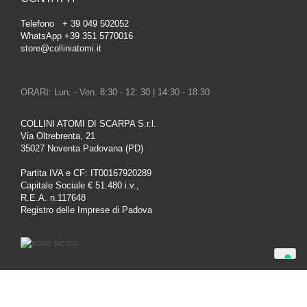
Telefono + 39 049 502052
WhatsApp +39 351 5770016
store@colliniatomi.it
ORARI: Lun. - Ven. 8:30 - 12: 30 | 14:30 - 18:30
COLLINI ATOMI DI SCARPA S.r.l.
Via Oltrebrenta, 21
35027 Noventa Padovana (PD)
Partita IVA e CF: IT00167920289
Capitale Sociale € 51.480 i.v.,
R.E.A. n.117648
Registro delle Imprese di Padova
Le tue preferenze relative alla privacy
Informativa sulla raccolta