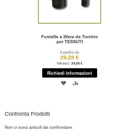
Fustelle a Sfera da Torchio
per TESSUTI
A partire da
29,28 €
24,00 €
Richiedi informazioni
AGGIUNGI
AGGIUNGI
ALLA
AL
LISTA
CONFRONTO
Confronta Prodotti
DESIDERI
Non ci sono articoli da confrontare.