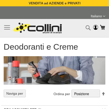
VENDITA ad AZIENDE e PRIVATI
Salta
al
Italiano
contenuto
Lingua
Ca
Ricerc
Deodoranti e Creme
Im
Naviga per
Ordina per
la
di
de