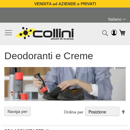
VENDITA ad AZIENDE e PRIVATI
Salta
al
Italiano
contenuto
Lingua
Ca
Ricerc
Deodoranti e Creme
Im
Naviga per
Ordina per
la
di
de