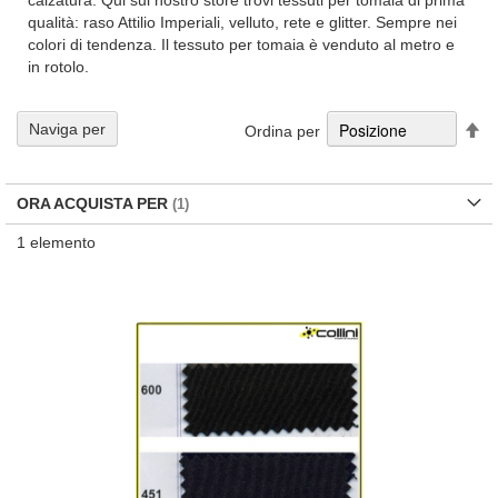
calzatura. Qui sul nostro store trovi tessuti per tomaia di prima
qualità: raso Attilio Imperiali, velluto, rete e glitter. Sempre nei
colori di tendenza. Il tessuto per tomaia è venduto al metro e
in rotolo.
Im
Naviga per
Ordina per
la
di
de
ORA ACQUISTA PER
1
elemento