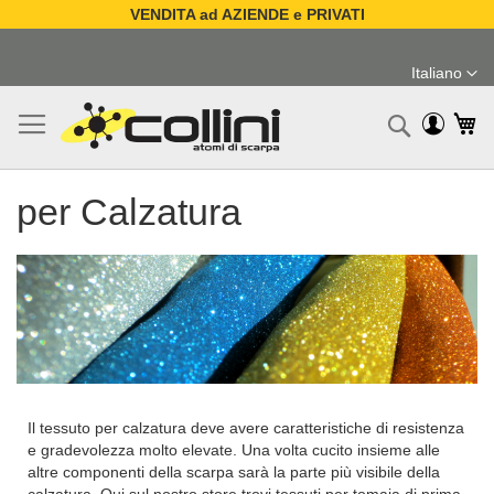
VENDITA ad AZIENDE e PRIVATI
Salta
al
Italiano
contenuto
Lingua
Ca
Ricerc
per Calzatura
Il tessuto per calzatura deve avere caratteristiche di resistenza
e gradevolezza molto elevate. Una volta cucito insieme alle
altre componenti della scarpa sarà la parte più visibile della