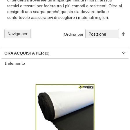
di tendenza troverete un'ampia gamma di rinforzi, tessuti
tecnici e tessuti per fodera tra i più comodi e resistenti. Oltre al
design di una scarpa perché questa sia davvero bella e
confortevole assicuratevi di scegliere i materiali migliori.
Im
Naviga per
Ordina per
la
di
de
ORA ACQUISTA PER
1
elemento