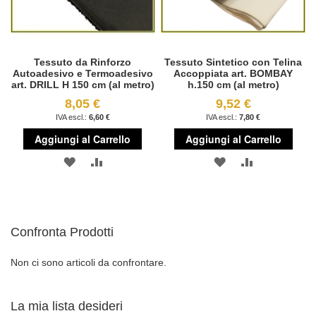
Tessuto da Rinforzo
Tessuto Sintetico con Telina
Autoadesivo e Termoadesivo
Accoppiata art. BOMBAY
art. DRILL H 150 cm (al metro)
h.150 cm (al metro)
8,05 €
9,52 €
6,60 €
7,80 €
Aggiungi al Carrello
Aggiungi al Carrello
AGGIUNGI
AGGIUNGI
AGGIUNGI
AGGIUNGI
ALLA
AL
ALLA
AL
LISTA
CONFRONTO
LISTA
CONFRONT
Confronta Prodotti
DESIDERI
DESIDERI
Non ci sono articoli da confrontare.
La mia lista desideri