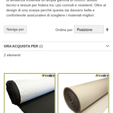
di tendenza troverete un'ampia gamma di rinforzi, tessuti
tecnici e tessuti per fodera tra i più comodi e resistenti. Oltre al
design di una scarpa perché questa sia davvero bella e
confortevole assicuratevi di scegliere i materiali migliori.
Im
Naviga per
Ordina per
la
di
de
ORA ACQUISTA PER
2
elementi