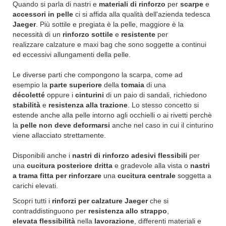
Quando si parla di nastri e
materiali di rinforzo
per
scarpe
e
accessori in pelle
ci si affida alla qualità dell'azienda tedesca
Jaeger
. Più sottile e pregiata è la pelle, maggiore è la
necessità di un
rinforzo sottile
e
resistente
per
realizzare calzature e maxi bag che sono soggette a continui
ed eccessivi allungamenti della pelle.
Le diverse parti che compongono la scarpa, come ad
esempio la
parte superiore
della
tomaia
di una
décoletté
oppure i
cinturini
di un paio di sandali, richiedono
stabilità
e
resistenza alla trazione
. Lo stesso concetto si
estende anche alla pelle intorno agli occhielli o ai rivetti perchè
la
pelle non deve deformarsi
anche nel caso in cui il cinturino
viene allacciato strettamente.
Disponibili anche i
nastri di rinforzo adesivi flessibili
per
una
cucitura posteriore dritta
e gradevole alla vista o
nastri
a trama fitta per rinforzare
una
cucitura centrale
soggetta a
carichi elevati.
Scopri tutti i
rinforzi per calzature Jaeger
che si
contraddistinguono per
resistenza allo strappo
,
elevata flessibilità
nella
lavorazione
, differenti materiali e