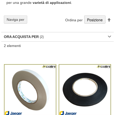
per una grande
varietà di applicazioni
.
Im
Naviga per
Ordina per
la
di
de
ORA ACQUISTA PER
2
elementi