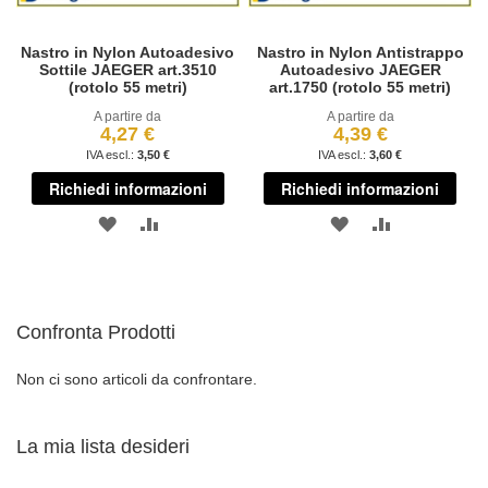
Nastro in Nylon Autoadesivo
Nastro in Nylon Antistrappo
Sottile JAEGER art.3510
Autoadesivo JAEGER
(rotolo 55 metri)
art.1750 (rotolo 55 metri)
A partire da
A partire da
4,27 €
4,39 €
3,50 €
3,60 €
Richiedi informazioni
Richiedi informazioni
AGGIUNGI
AGGIUNGI
AGGIUNGI
AGGIUNGI
ALLA
AL
ALLA
AL
LISTA
CONFRONTO
LISTA
CONFRONT
Confronta Prodotti
DESIDERI
DESIDERI
Non ci sono articoli da confrontare.
La mia lista desideri