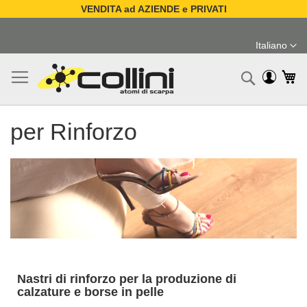
VENDITA ad AZIENDE e PRIVATI
Salta
al
Italiano
contenuto
Lingua
Ca
Ricerc
per Rinforzo
Nastri di rinforzo per la produzione di
calzature e borse in pelle