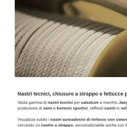
Nastri tecnici, chiusure a strappo e fettucce 
Vasta gamma di
nastri tecnici
per
calzature
a marchio
Jae
produzione di
zaini
e
borsoni sportivi
, raffinati
nastri
in
vel
Visualizza subito i
nastri autoadesivi di rinforzo
con cimos
cercando un
nastro a strappo
, personalizzabile anche con i