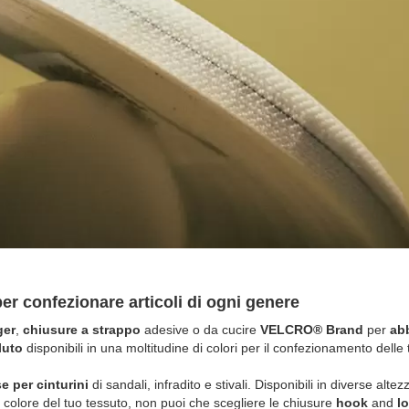
per confezionare articoli di ogni genere
ger
,
chiusure a strappo
adesive o da cucire
VELCRO® Brand
per
ab
luto
disponibili in una moltitudine di colori per il confezionamento delle 
e per cinturini
di sandali, infradito e stivali. Disponibili in diverse alte
l colore del tuo tessuto, non puoi che scegliere le chiusure
hook
and
l