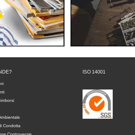
NDE?
ISO 14001
ni
ti
imborsi
 Ambientale
di Condotta
one Controversie