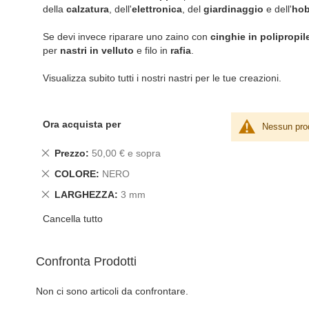
della
calzatura
, dell'
elettronica
, del
giardinaggio
e dell'
hob
Se devi invece riparare uno zaino con
cinghie in polipropil
per
nastri in velluto
e filo in
rafia
.
Visualizza subito tutti i nostri nastri per le tue creazioni.
Ora acquista per
Nessun prod
Rimuovi
Prezzo
50,00 € e sopra
questo
Rimuovi
COLORE
NERO
articolo
questo
Rimuovi
LARGHEZZA
3 mm
articolo
questo
Cancella tutto
articolo
Confronta Prodotti
Non ci sono articoli da confrontare.