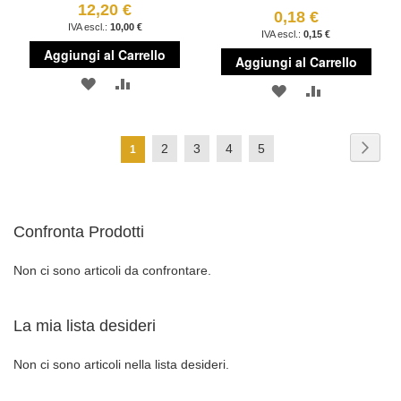
12,20 €
0,18 €
10,00 €
0,15 €
Aggiungi al Carrello
Aggiungi al Carrello
AGGIUNGI
AGGIUNGI
AGGIUNGI
AGGIUNGI
ALLA
AL
ALLA
AL
Pagina
LISTA
CONFRONTO
Pagi
Succ
Pagina
Pagina
Pagina
Pagina
2
3
4
5
Attualmente
1
LISTA
CONFRONT
DESIDERI
stai
DESIDERI
leggendo
Confronta Prodotti
la
pagina
Non ci sono articoli da confrontare.
La mia lista desideri
Non ci sono articoli nella lista desideri.