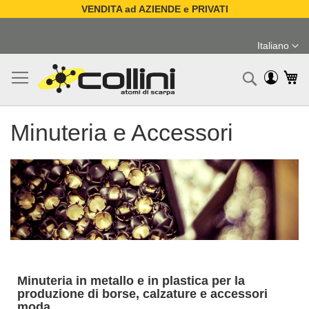
VENDITA ad AZIENDE e PRIVATI
Salta
al
Italiano
contenuto
Lingua
Ca
Ricerc
Minuteria e Accessori
Minuteria in metallo e in plastica per la
produzione di borse, calzature e accessori
moda