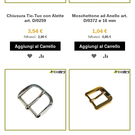
Chiusura Tic-Tuc con Alette
Moschettone ad Anello art.
art. D/0259
D/0372 ø 16 mm
3,54 €
1,04 €
2,90 €
0,85 €
Aggiungi al Carrello
Aggiungi al Carrello
AGGIUNGI
AGGIUNGI
AGGIUNGI
AGGIUNGI
ALLA
AL
ALLA
AL
LISTA
CONFRONTO
LISTA
CONFRONT
DESIDERI
DESIDERI