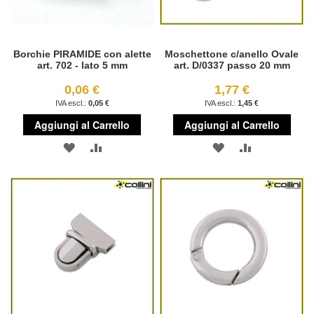
Borchie PIRAMIDE con alette
Moschettone c/anello Ovale
art. 702 - lato 5 mm
art. D/0337 passo 20 mm
0,06 €
1,77 €
0,05 €
1,45 €
Aggiungi al Carrello
Aggiungi al Carrello
AGGIUNGI
AGGIUNGI
AGGIUNGI
AGGIUNGI
ALLA
AL
ALLA
AL
LISTA
CONFRONTO
LISTA
CONFRONT
DESIDERI
DESIDERI