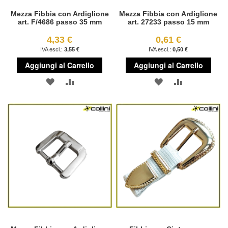
Mezza Fibbia con Ardiglione
Mezza Fibbia con Ardiglione
art. F/4686 passo 35 mm
art. 27233 passo 15 mm
4,33 €
0,61 €
3,55 €
0,50 €
Aggiungi al Carrello
Aggiungi al Carrello
AGGIUNGI
AGGIUNGI
AGGIUNGI
AGGIUNGI
ALLA
AL
ALLA
AL
LISTA
CONFRONTO
LISTA
CONFRONT
DESIDERI
DESIDERI