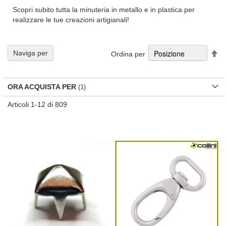
Scopri subito tutta la minuteria in metallo e in plastica per
realizzare le tue creazioni artigianali!
Im
Naviga per
Ordina per
la
di
de
ORA ACQUISTA PER
Articoli
1
-
12
di
809