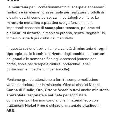
La
minuteria
per il confezionamento di
scarpe
e
accessori
fashion
è un elemento essenziale per realizzare prodotti di
elevata qualità come borse, zaini, portafogli e cinture. La
minuteria metallica
e
plastica
svolge funzioni molto
importanti: consente di
accoppiare tessuto
,
pellame
ed
elementi di rinforzo
in maniera precisa, senza "segnare" la
tomaio o le parti più visibili del manufatto.
In questa sezione trovi un'ampia varietà di
minuteria di ogni
tipologia
, dalle
borchie
ai
rivetti
, dagli
occhielli
ai
bottoni
,
dai
ganci
alle
semenze
fino agli accessori (catene per
borse, fibbie per scarpe e cinture, portachiavi, anelli
portachiavi e moschettoni per tracolle).
Poniamo grande attenzione a fornirti sempre moltissime
varianti di finitura per la minuteria. Oltre ai classici
Nickel
,
Canna di Fucile
,
Oro
,
Ottone Vecchio
trovi anche
minuteria
spazzolata
,
zaponata
e
satinata
per soddisfare
ogni esigenza. Non mancano anche i
materiali eco
con
trattamenti
Nickel-Free
e utilizzo di
materiale plastico
in
ABS
.