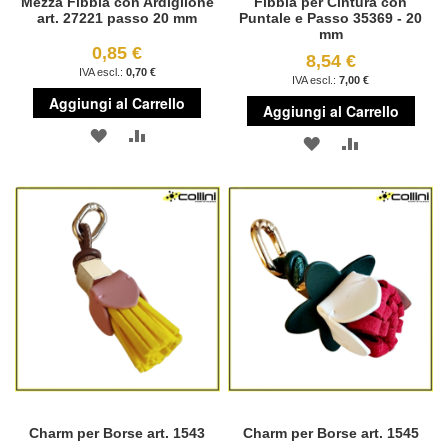
Mezza Fibbia con Ardiglione
Fibbia per Cintura con
art. 27221 passo 20 mm
Puntale e Passo 35369 - 20
mm
0,85 €
8,54 €
0,70 €
7,00 €
Aggiungi al Carrello
Aggiungi al Carrello
AGGIUNGI
AGGIUNGI
AGGIUNGI
AGGIUNGI
ALLA
AL
ALLA
AL
LISTA
CONFRONTO
LISTA
CONFRONT
DESIDERI
DESIDERI
Charm per Borse art. 1543
Charm per Borse art. 1545