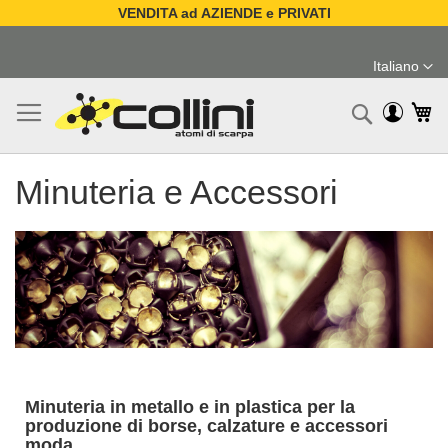
VENDITA ad AZIENDE e PRIVATI
Salta
al
Italiano
contenuto
Lingua
Ca
Ricerc
Minuteria e Accessori
Minuteria in metallo e in plastica per la
produzione di borse, calzature e accessori
moda