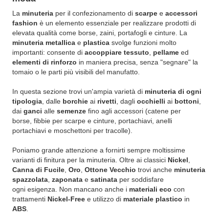
La
minuteria
per il confezionamento di
scarpe
e
accessori
fashion
è un elemento essenziale per realizzare prodotti di
elevata qualità come borse, zaini, portafogli e cinture. La
minuteria metallica
e
plastica
svolge funzioni molto
importanti: consente di
accoppiare tessuto
,
pellame
ed
elementi di rinforzo
in maniera precisa, senza "segnare" la
tomaio o le parti più visibili del manufatto.
In questa sezione trovi un'ampia varietà di
minuteria di ogni
tipologia
, dalle
borchie
ai
rivetti
, dagli
occhielli
ai
bottoni
,
dai
ganci
alle
semenze
fino agli accessori (catene per
borse, fibbie per scarpe e cinture, portachiavi, anelli
portachiavi e moschettoni per tracolle).
Poniamo grande attenzione a fornirti sempre moltissime
varianti di finitura per la minuteria. Oltre ai classici
Nickel
,
Canna di Fucile
,
Oro
,
Ottone Vecchio
trovi anche
minuteria
spazzolata
,
zaponata
e
satinata
per soddisfare
ogni esigenza. Non mancano anche i
materiali eco
con
trattamenti
Nickel-Free
e utilizzo di
materiale plastico
in
ABS
.