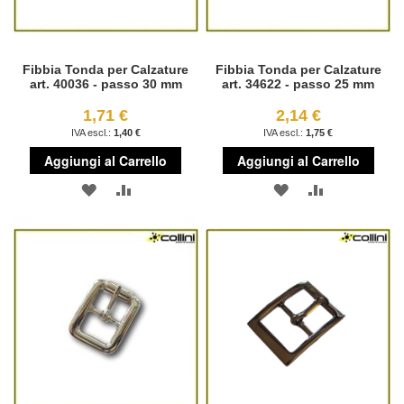
Fibbia Tonda per Calzature
Fibbia Tonda per Calzature
art. 40036 - passo 30 mm
art. 34622 - passo 25 mm
1,71 €
2,14 €
1,40 €
1,75 €
Aggiungi al Carrello
Aggiungi al Carrello
AGGIUNGI
AGGIUNGI
AGGIUNGI
AGGIUNGI
ALLA
AL
ALLA
AL
LISTA
CONFRONTO
LISTA
CONFRONT
DESIDERI
DESIDERI