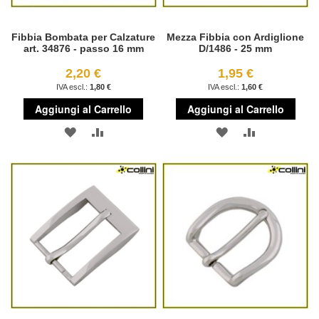
Fibbia Bombata per Calzature
Mezza Fibbia con Ardiglione
art. 34876 - passo 16 mm
D/1486 - 25 mm
2,20 €
1,95 €
1,80 €
1,60 €
Aggiungi al Carrello
Aggiungi al Carrello
AGGIUNGI
AGGIUNGI
AGGIUNGI
AGGIUNGI
ALLA
AL
ALLA
AL
LISTA
CONFRONTO
LISTA
CONFRONT
DESIDERI
DESIDERI