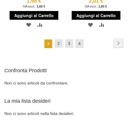
1,95 €
2,01 €
1,60 €
1,65 €
Aggiungi al Carrello
Aggiungi al Carrello
AGGIUNGI
AGGIUNGI
AGGIUNGI
AGGIUNGI
ALLA
AL
ALLA
AL
Pagina
Pagi
Succ
Pagina
Pagina
Pagina
2
3
4
Attualmente
1
LISTA
CONFRONTO
LISTA
CONFRONT
stai
DESIDERI
DESIDERI
leggendo
Confronta Prodotti
la
pagina
Non ci sono articoli da confrontare.
La mia lista desideri
Non ci sono articoli nella lista desideri.