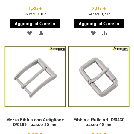
1,35 €
2,07 €
1,11 €
1,70 €
Aggiungi al Carrello
Aggiungi al Carrello
AGGIUNGI
AGGIUNGI
AGGIUNGI
AGGIUNGI
ALLA
AL
ALLA
AL
LISTA
CONFRONTO
LISTA
CONFRONT
DESIDERI
DESIDERI
Mezza Fibbia con Ardiglione
Fibbia a Rullo art. D/0430
D/0169 - passo 35 mm
passo 40 mm