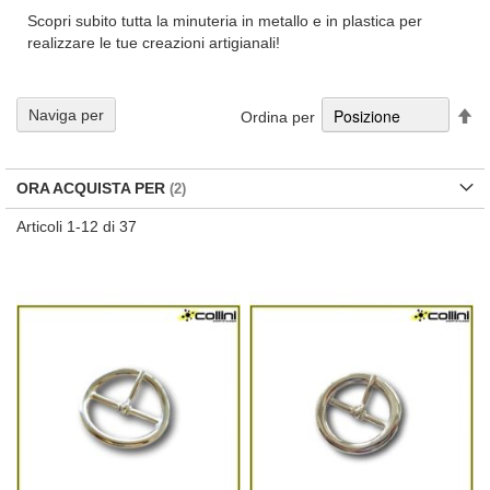
Scopri subito tutta la minuteria in metallo e in plastica per
realizzare le tue creazioni artigianali!
Im
Naviga per
Ordina per
la
di
de
ORA ACQUISTA PER
Articoli
1
-
12
di
37