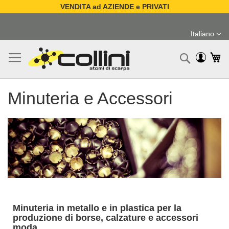
VENDITA ad AZIENDE e PRIVATI
Salta
al
Italiano
contenuto
Lingua
Ca
Ricerc
Minuteria e Accessori
Minuteria in metallo e in plastica per la
produzione di borse, calzature e accessori
moda