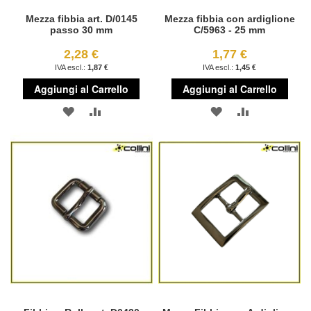
Mezza fibbia art. D/0145
Mezza fibbia con ardiglione
passo 30 mm
C/5963 - 25 mm
2,28 €
1,77 €
1,87 €
1,45 €
Aggiungi al Carrello
Aggiungi al Carrello
AGGIUNGI
AGGIUNGI
AGGIUNGI
AGGIUNGI
ALLA
AL
ALLA
AL
LISTA
CONFRONTO
LISTA
CONFRONT
DESIDERI
DESIDERI