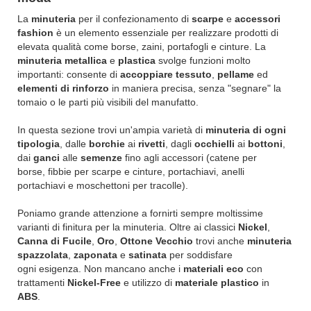
La
minuteria
per il confezionamento di
scarpe
e
accessori
fashion
è un elemento essenziale per realizzare prodotti di
elevata qualità come borse, zaini, portafogli e cinture. La
minuteria metallica
e
plastica
svolge funzioni molto
importanti: consente di
accoppiare tessuto
,
pellame
ed
elementi di rinforzo
in maniera precisa, senza "segnare" la
tomaio o le parti più visibili del manufatto.
In questa sezione trovi un'ampia varietà di
minuteria di ogni
tipologia
, dalle
borchie
ai
rivetti
, dagli
occhielli
ai
bottoni
,
dai
ganci
alle
semenze
fino agli accessori (catene per
borse, fibbie per scarpe e cinture, portachiavi, anelli
portachiavi e moschettoni per tracolle).
Poniamo grande attenzione a fornirti sempre moltissime
varianti di finitura per la minuteria. Oltre ai classici
Nickel
,
Canna di Fucile
,
Oro
,
Ottone Vecchio
trovi anche
minuteria
spazzolata
,
zaponata
e
satinata
per soddisfare
ogni esigenza. Non mancano anche i
materiali eco
con
trattamenti
Nickel-Free
e utilizzo di
materiale plastico
in
ABS
.