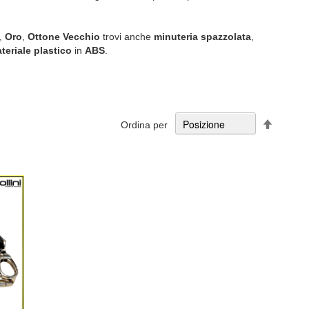
,
Oro
,
Ottone Vecchio
trovi anche
minuteria spazzolata
,
teriale plastico
in
ABS
.
Imposta
Ordina per
la
direzion
decresc