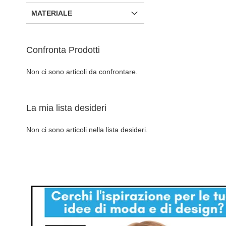
MATERIALE
Confronta Prodotti
Non ci sono articoli da confrontare.
Aggiungi al Carrello
AGGIUNGI
La mia lista desideri
ALLA
AGGIUNGI
Non ci sono articoli nella lista desideri.
LISTA
AL
DESIDERI
CONFRONTO