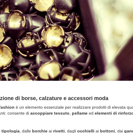
duzione di borse, calzature e accessori moda
fashion
è un elemento essenziale per realizzare prodotti di elevata qual
nti: consente di
accoppiare tessuto
,
pellame
ed
elementi di rinforz
 tipologia
, dalle
borchie
ai
rivetti
, dagli
occhielli
ai
bottoni
, dai
gan