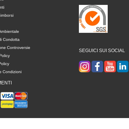
ti
imborsi
 Ambientale
di Condotta
one Controversie
SEGUICI SUI SOCIAL
Policy
olicy
e Condizioni
ENTI
Informativa sulla raccolta
Le tue preferenze relative alla privacy