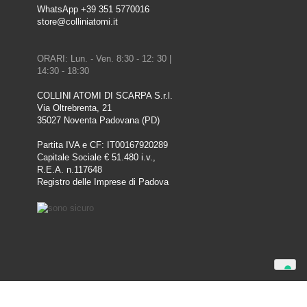
WhatsApp +39 351 5770016
store@colliniatomi.it
ORARI: Lun. - Ven. 8:30 - 12: 30 |
14:30 - 18:30
COLLINI ATOMI DI SCARPA S.r.l.
Via Oltrebrenta, 21
35027 Noventa Padovana (PD)
Partita IVA e CF: IT00167920289
Capitale Sociale € 51.480 i.v.,
R.E.A. n.117648
Registro delle Imprese di Padova