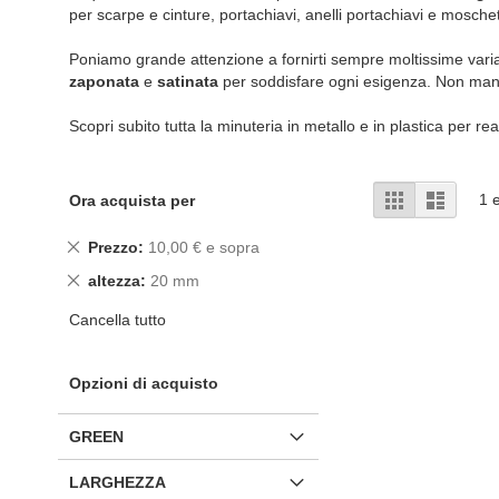
per scarpe e cinture, portachiavi, anelli portachiavi e moschet
Poniamo grande attenzione a fornirti sempre moltissime varianti
zaponata
e
satinata
per soddisfare ogni esigenza. Non ma
Scopri subito tutta la minuteria in metallo e in plastica per real
Mostra
Griglia
Lista
1
e
Ora acquista per
come
Rimuovi
Prezzo
10,00 € e sopra
questo
Rimuovi
altezza
20 mm
articolo
questo
Cancella tutto
articolo
Opzioni di acquisto
GREEN
LARGHEZZA