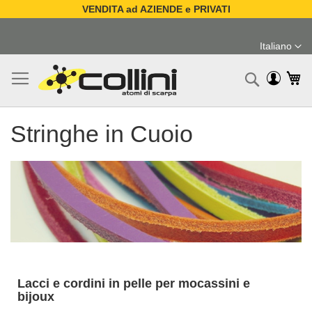
VENDITA ad AZIENDE e PRIVATI
Salta
al
Italiano
contenuto
Lingua
Ca
Ricerc
Stringhe in Cuoio
Lacci e cordini in pelle per mocassini e
bijoux