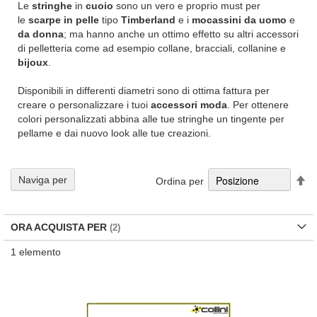
Le
stringhe
in
cuoio
sono un vero e proprio must per
le
scarpe in pelle
tipo
Timberland
e i
mocassini da uomo
e
da donna
; ma hanno anche un ottimo effetto su altri accessori
di pelletteria come ad esempio collane, bracciali, collanine e
bijoux
.
Disponibili in differenti diametri sono di ottima fattura per
creare o personalizzare i tuoi
accessori moda
. Per ottenere
colori personalizzati abbina alle tue stringhe un tingente per
pellame e dai nuovo look alle tue creazioni.
Im
Naviga per
Ordina per
la
di
de
ORA ACQUISTA PER
1
elemento