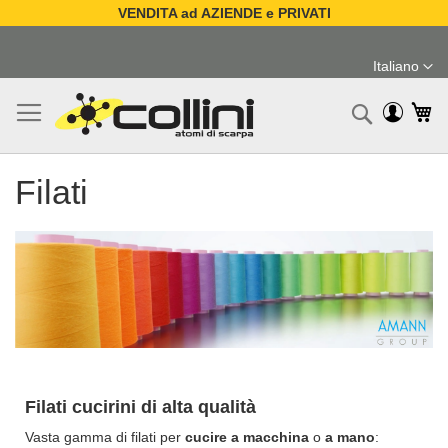
VENDITA ad AZIENDE e PRIVATI
Salta
al
Italiano
contenuto
Lingua
Ca
Ricerc
Filati
Filati cucirini di alta qualità
Vasta gamma di filati per
cucire a macchina
o
a mano
: