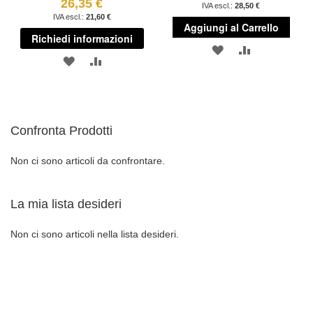
26,35 €
28,50 €
21,60 €
Aggiungi al Carrello
Richiedi informazioni
AGGIUNGI
AGGIUNGI
AGGIUNGI
AGGIUNGI
ALLA
AL
ALLA
AL
LISTA
CONFRONT
LISTA
CONFRONTO
DESIDERI
Confronta Prodotti
DESIDERI
Non ci sono articoli da confrontare.
La mia lista desideri
Non ci sono articoli nella lista desideri.