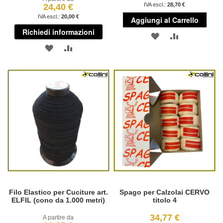
28,70 €
24,40 €
20,00 €
Aggiungi al Carrello
Richiedi informazioni
AGGIUNGI
AGGIUNGI
AGGIUNGI
AGGIUNGI
ALLA
AL
ALLA
AL
LISTA
CONFRONT
LISTA
CONFRONTO
DESIDERI
DESIDERI
Filo Elastico per Cuciture art.
Spago per Calzolai CERVO
ELFIL (cono da 1.000 metri)
titolo 4
34,77 €
A partire da