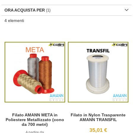
di
de
ORA ACQUISTA PER
4
elementi
Filato AMANN META in
Filato in Nylon Trasparente
Poliestere Metallizzato (cono
AMANN TRANSFIL
da 700 metri)
35,01 €
A partire da