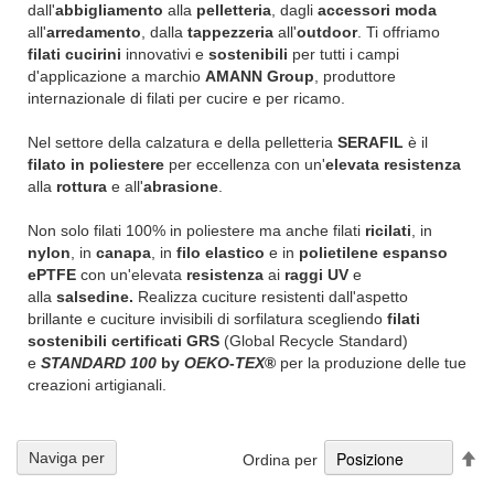
dall'
abbigliamento
alla
pelletteria
, dagli
accessori moda
all'
arredamento
, dalla
tappezzeria
all'
outdoor
. Ti offriamo
filati cucirini
innovativi e
sostenibili
per tutti i campi
d'applicazione a marchio
AMANN Group
, produttore
internazionale di filati per cucire e per ricamo.
Nel settore della calzatura e della pelletteria
SERAFIL
è il
filato in poliestere
per eccellenza con un'
elevata resistenza
alla
rottura
e all'
abrasione
.
Non solo filati 100% in poliestere ma anche filati
ricilati
, in
nylon
, in
canapa
, in
filo elastico
e in
polietilene espanso
ePTFE
con un'elevata
resistenza
ai
raggi UV
e
alla
salsedine.
Realizza cuciture resistenti dall'aspetto
brillante e cuciture invisibili di sorfilatura scegliendo
filati
sostenibili certificati GRS
(Global Recycle Standard)
e
STANDARD 100
by
OEKO
-
TEX
®
per la produzione delle tue
creazioni artigianali.
Im
Naviga per
Ordina per
la