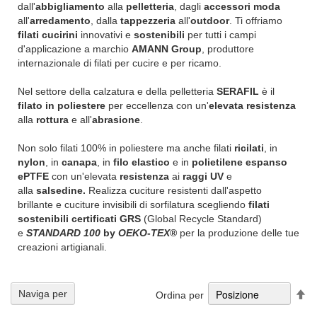
dall'
abbigliamento
alla
pelletteria
, dagli
accessori moda
all'
arredamento
, dalla
tappezzeria
all'
outdoor
. Ti offriamo
filati cucirini
innovativi e
sostenibili
per tutti i campi
d'applicazione a marchio
AMANN Group
, produttore
internazionale di filati per cucire e per ricamo.
Nel settore della calzatura e della pelletteria
SERAFIL
è il
filato in poliestere
per eccellenza con un'
elevata resistenza
alla
rottura
e all'
abrasione
.
Non solo filati 100% in poliestere ma anche filati
ricilati
, in
nylon
, in
canapa
, in
filo elastico
e in
polietilene espanso
ePTFE
con un'elevata
resistenza
ai
raggi UV
e
alla
salsedine.
Realizza cuciture resistenti dall'aspetto
brillante e cuciture invisibili di sorfilatura scegliendo
filati
sostenibili certificati GRS
(Global Recycle Standard)
e
STANDARD 100
by
OEKO
-
TEX
®
per la produzione delle tue
creazioni artigianali.
Im
Naviga per
Ordina per
la