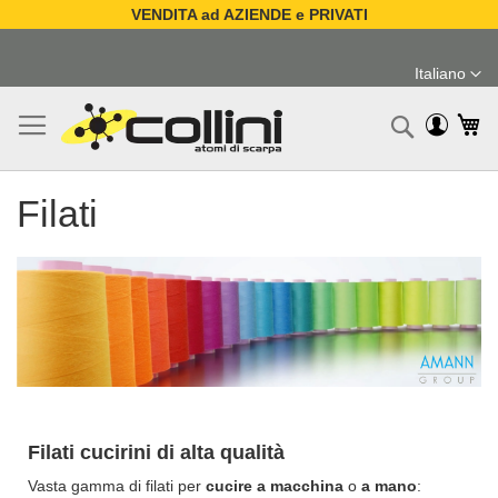
VENDITA ad AZIENDE e PRIVATI
Salta
al
Italiano
contenuto
Lingua
Ca
Ricerc
Filati
Filati cucirini di alta qualità
Vasta gamma di filati per
cucire a macchina
o
a mano
: