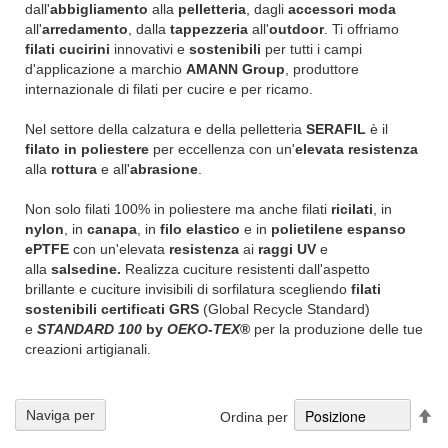
dall'
abbigliamento
alla
pelletteria
, dagli
accessori moda
all'
arredamento
, dalla
tappezzeria
all'
outdoor
. Ti offriamo
filati cucirini
innovativi e
sostenibili
per tutti i campi
d'applicazione a marchio
AMANN Group
, produttore
internazionale di filati per cucire e per ricamo.
Nel settore della calzatura e della pelletteria
SERAFIL
è il
filato in poliestere
per eccellenza con un'
elevata resistenza
alla
rottura
e all'
abrasione
.
Non solo filati 100% in poliestere ma anche filati
ricilati
, in
nylon
, in
canapa
, in
filo elastico
e in
polietilene espanso
ePTFE
con un'elevata
resistenza
ai
raggi UV
e
alla
salsedine.
Realizza cuciture resistenti dall'aspetto
brillante e cuciture invisibili di sorfilatura scegliendo
filati
sostenibili certificati GRS
(Global Recycle Standard)
e
STANDARD 100
by
OEKO
-
TEX
®
per la produzione delle tue
creazioni artigianali.
Im
Naviga per
Ordina per
la