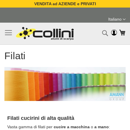
VENDITA ad AZIENDE e PRIVATI
Salta
al
Italiano
contenuto
Lingua
Ca
Ricerc
Filati
Filati cucirini di alta qualità
Vasta gamma di filati per
cucire a macchina
o
a mano
: