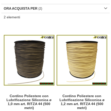
di
de
ORA ACQUISTA PER
2
elementi
Cordino Poliestere con
Cordino Poliestere con
Lubrificazione Siliconica ø
Lubrificazione Siliconica ø
1,0 mm art. RITZA 44 (500
1,2 mm art. RITZA 44 (500
metri)
metri)